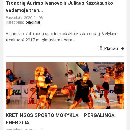
tren...
Trenerių Aurimo Ivanovo ir Juliaus Kazakausko
vedamoje tren...
Paskelbta: 2026-04-08
Kategorija:
Renginiai
Balandžio 7 d. mūsų sporto mokykloje vyko smagi Velykinė
treniruotė 2017 m. gimusiems bern...
Plačiau
KRETINGOS
SPORTO
MOKYKLA
–
PERGALINGA
ENERGIJA!
KRETINGOS SPORTO MOKYKLA – PERGALINGA
ENERGIJA!
Paskelbta: 2026-03-23