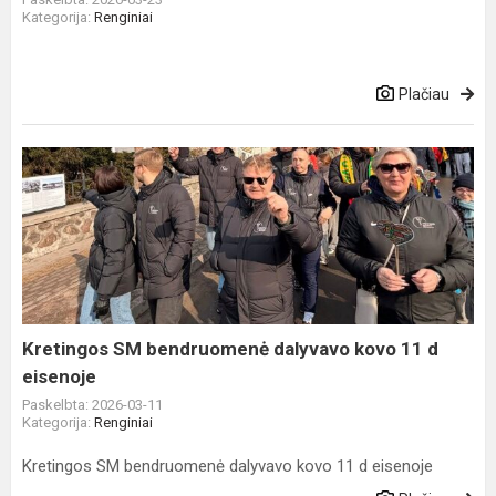
Kategorija:
Renginiai
Plačiau
Kretingos
SM
bendruomenė
dalyvavo
kovo
11
d
eisenoje
Kretingos SM bendruomenė dalyvavo kovo 11 d
eisenoje
Paskelbta: 2026-03-11
Kategorija:
Renginiai
Kretingos SM bendruomenė dalyvavo kovo 11 d eisenoje