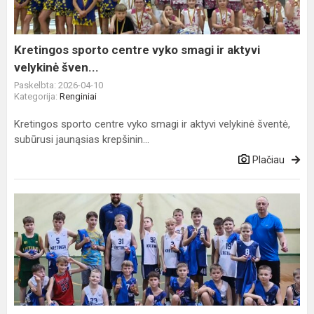
ir
aktyvi
velykinė
Kretingos sporto centre vyko smagi ir aktyvi
šven...
velykinė šven...
Paskelbta: 2026-04-10
Kategorija:
Renginiai
Kretingos sporto centre vyko smagi ir aktyvi velykinė šventė,
subūrusi jaunąsias krepšinin...
Plačiau
Trenerių
Aurimo
Ivanovo
ir
Juliaus
Kazakausko
vedamoje