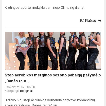
Kretingos sporto mokykla paminėjo Olimpinę dieną!
Plačiau
Step
aerobikos
merginos
sezono
pabaigą
pažymėjo
„Danės
taur...
Step aerobikos merginos sezono pabaigą pažymėjo
„Danės taur...
Paskelbta: 2026-06-08
Kategorija:
Renginiai
Birželio 6 d. step aerobikos komanda dalyvavo komandinių
šokių varžybose „Danės taurė“, ku...