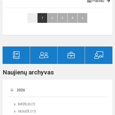
Plačiau
1
2
3
4
Naujienų archyvas
2026
BIRŽELIS (7)
GEGUŽĖ (17)