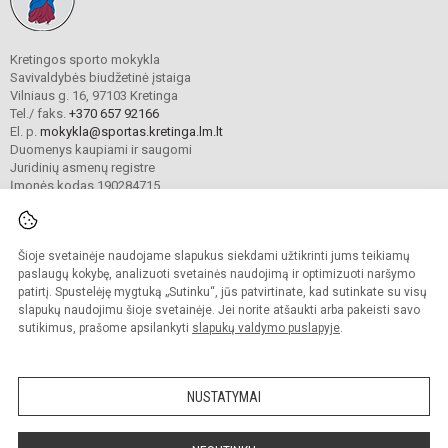
Kretingos sporto mokykla
Savivaldybės biudžetinė įstaiga
Vilniaus g. 16, 97103 Kretinga
Tel./ faks.
+370 657 92166
El. p.
mokykla@sportas.kretinga.lm.lt
Duomenys kaupiami ir saugomi
Juridinių asmenų registre
Įmonės kodas 190284715
Šioje svetainėje naudojame slapukus siekdami užtikrinti jums teikiamų
© 2021. Kretingos sporto mokykla. Visos teisės saugomos.
Kopijuoti turinį be raštiško gimnazijos sutikimo griežtai draudžiama.
paslaugų kokybę, analizuoti svetainės naudojimą ir optimizuoti naršymo
patirtį. Spustelėję mygtuką „Sutinku“, jūs patvirtinate, kad sutinkate su visų
Prieinamumo paraiška
Slapukų valdymas
slapukų naudojimu šioje svetainėje. Jei norite atšaukti arba pakeisti savo
sutikimus, prašome apsilankyti
slapukų valdymo puslapyje
.
Sumanus būdas atnaujinti
mokyklos interneto
svetainę
NUSTATYMAI