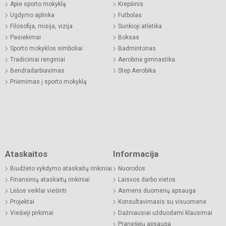
Apie sporto mokyklą
Krepšinis
Ugdymo aplinka
Futbolas
Filosofija, misija, vizija
Sunkioji atletika
Pasiekimai
Boksas
Sporto mokyklos simboliai
Badmintonas
Tradiciniai renginiai
Aerobinė gimnastika
Bendradarbiavimas
Step Aerobika
Priėmimas į sporto mokyklą
Ataskaitos
Informacija
Biudžeto vykdymo ataskaitų rinkiniai
Nuorodos
Finansinių ataskaitų rinkiniai
Laisvos darbo vietos
Lėšos veiklai viešinti
Asmens duomenų apsauga
Projektai
Konsultavimasis su visuomene
Viešieji pirkimai
Dažniausiai užduodami klausimai
Pranešėjų apsauga