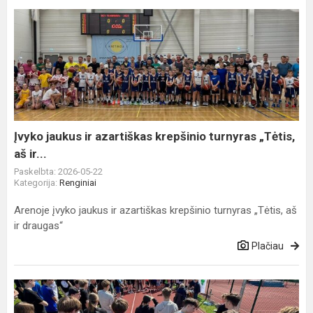
Įvyko
jaukus
ir
azartiškas
krepšinio
turnyras
„Tėtis,
aš
Įvyko jaukus ir azartiškas krepšinio turnyras „Tėtis,
ir...
aš ir...
Paskelbta: 2026-05-22
Kategorija:
Renginiai
Arenoje įvyko jaukus ir azartiškas krepšinio turnyras „Tėtis, aš
ir draugas“
Plačiau
J.
Pabrėžos