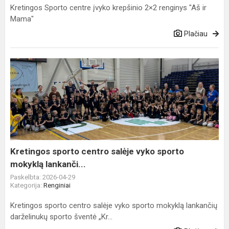
Kretingos Sporto centre įvyko krepšinio 2×2 renginys "Aš ir
Mama"
Plačiau
Kretingos
sporto
centro
salėje
vyko
sporto
mokyklą
lankanči...
Kretingos sporto centro salėje vyko sporto
mokyklą lankanči...
Paskelbta: 2026-04-29
Kategorija:
Renginiai
Kretingos sporto centro salėje vyko sporto mokyklą lankančių
darželinukų sporto šventė „Kr...