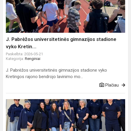
universitetinės
gimnazijos
stadione
vyko
Kretin...
J. Pabrėžos universitetinės gimnazijos stadione
vyko Kretin...
Paskelbta: 2026-05-21
Kategorija:
Renginiai
J. Pabrėžos universitetinės gimnazijos stadione vyko
Kretingos rajono bendrojo lavinimo mo...
Plačiau
Kretingos
sporto
mokyklos
bendruomenė
dalyvavo