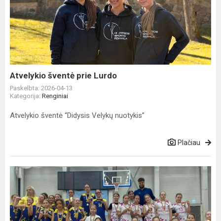
šventė
prie
Lurdo
Atvelykio šventė prie Lurdo
Paskelbta: 2026-04-13
Kategorija:
Renginiai
Atvelykio šventė “Didysis Velykų nuotykis”
Plačiau
Kretingos
sporto
centre
vyko
smagi