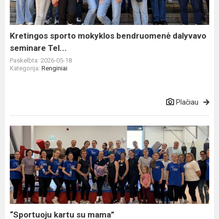
seminare
Tel...
Kretingos sporto mokyklos bendruomenė dalyvavo
seminare Tel...
Paskelbta: 2026-05-18
Kategorija:
Renginiai
Plačiau
“Sportuoju
kartu
su
mama”
“Sportuoju kartu su mama”