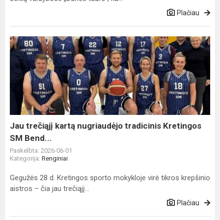
Plačiau
Jau
trečiąjį
kartą
nugriaudėjo
tradicinis
Kretingos
SM
Bend...
Jau trečiąjį kartą nugriaudėjo tradicinis Kretingos
SM Bend...
Paskelbta: 2026-06-01
Kategorija:
Renginiai
Gegužės 28 d. Kretingos sporto mokykloje virė tikros krepšinio
aistros – čia jau trečiąjį...
Plačiau