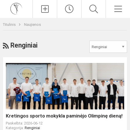
Paieška
Men
Titulinis
Naujienos
RSS
Renginiai
Kretingos
sporto
mokykla
paminėjo
Olimpinę
dieną!
Kretingos sporto mokykla paminėjo Olimpinę dieną!
Paskelbta: 2026-06-12
Kategorija:
Renginiai