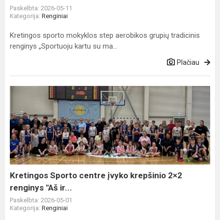
Paskelbta: 2026-05-11
Kategorija:
Renginiai
Kretingos sporto mokyklos step aerobikos grupių tradicinis
renginys „Sportuoju kartu su ma...
Plačiau
Kretingos
Sporto
centre
įvyko
krepšinio
2×2
renginys
"Aš
Kretingos Sporto centre įvyko krepšinio 2×2
ir...
renginys "Aš ir...
Paskelbta: 2026-05-01
Kategorija:
Renginiai