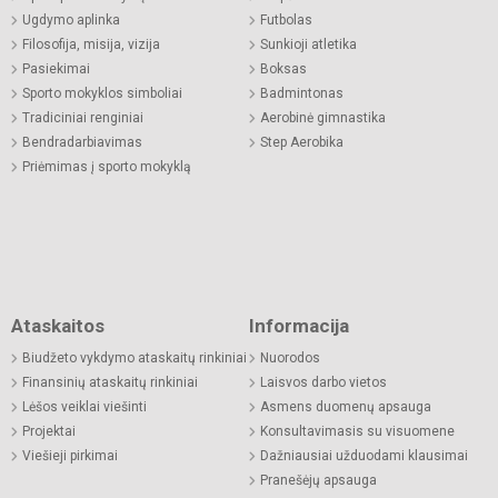
Ugdymo aplinka
Futbolas
Filosofija, misija, vizija
Sunkioji atletika
Pasiekimai
Boksas
Sporto mokyklos simboliai
Badmintonas
Tradiciniai renginiai
Aerobinė gimnastika
Bendradarbiavimas
Step Aerobika
Priėmimas į sporto mokyklą
Ataskaitos
Informacija
Biudžeto vykdymo ataskaitų rinkiniai
Nuorodos
Finansinių ataskaitų rinkiniai
Laisvos darbo vietos
Lėšos veiklai viešinti
Asmens duomenų apsauga
Projektai
Konsultavimasis su visuomene
Viešieji pirkimai
Dažniausiai užduodami klausimai
Pranešėjų apsauga