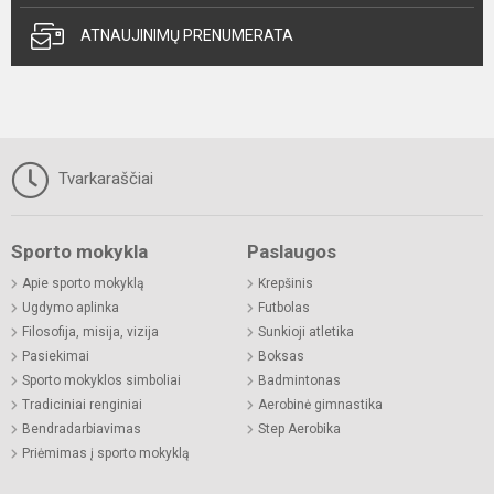
ATNAUJINIMŲ PRENUMERATA
Tvarkaraščiai
Sporto mokykla
Paslaugos
Apie sporto mokyklą
Krepšinis
Ugdymo aplinka
Futbolas
Filosofija, misija, vizija
Sunkioji atletika
Pasiekimai
Boksas
Sporto mokyklos simboliai
Badmintonas
Tradiciniai renginiai
Aerobinė gimnastika
Bendradarbiavimas
Step Aerobika
Priėmimas į sporto mokyklą