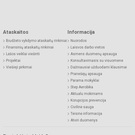
Ataskaitos
Informacija
Biudžeto vykdymo ataskaitų rinkiniai
Nuorodos
Finansinių ataskaitų rinkiniai
Laisvos darbo vietos
Lėšos veiklai viešinti
Asmens duomenų apsauga
Projektai
Konsultavimasis su visuomene
Viešieji pirkimai
Dažniausiai užduodami klausimai
Pranešėjų apsauga
Parama mokyklai
Step Aerobika
Aktualu mokiniams
Korupcijos prevencija
Civilinė sauga
Teisinė informacija
Atviri duomenys