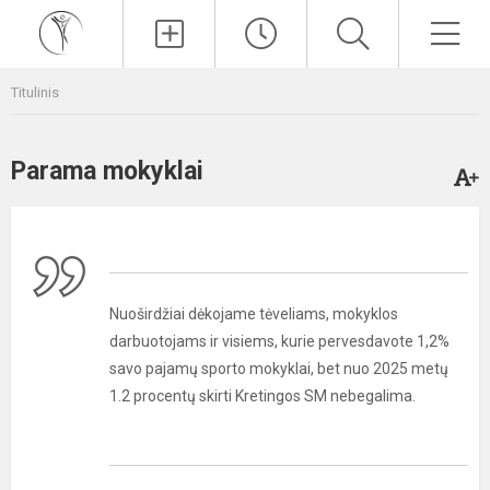
Paieška
Men
Titulinis
Parama mokyklai
Nuoširdžiai dėkojame tėveliams, mokyklos
darbuotojams ir visiems, kurie pervesdavote 1,2%
savo pajamų sporto mokyklai, bet nuo 2025 metų
1.2 procentų skirti Kretingos SM nebegalima.