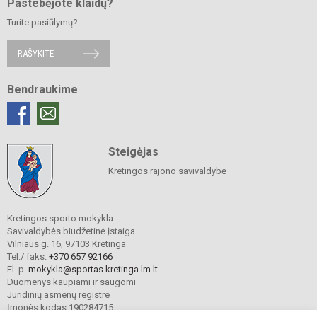
Pastebėjote klaidų?
Turite pasiūlymų?
RAŠYKITE
Bendraukime
Steigėjas
Kretingos rajono savivaldybė
Kretingos sporto mokykla
Savivaldybės biudžetinė įstaiga
Vilniaus g. 16, 97103 Kretinga
Tel./ faks.
+370 657 92166
El. p.
mokykla@sportas.kretinga.lm.lt
Duomenys kaupiami ir saugomi
Juridinių asmenų registre
Įmonės kodas 190284715