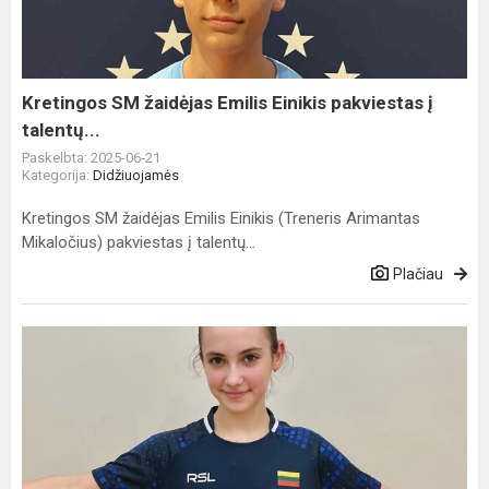
Einikis
pakviestas
į
talentų...
Kretingos SM žaidėjas Emilis Einikis pakviestas į
talentų...
Paskelbta: 2025-06-21
Kategorija:
Didžiuojamės
Kretingos SM žaidėjas Emilis Einikis (Treneris Arimantas
Mikaločius) pakviestas į talentų...
Plačiau
Lietuvos
U15
rinktinės
narė
-
Ditė