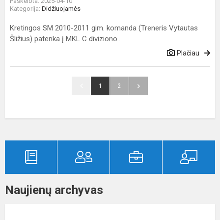
Paskelbta: 2025-04-10
divizion...
Kategorija:
Didžiuojamės
Kretingos SM 2010-2011 gim. komanda (Treneris Vytautas
Šližius) patenka į MKL C diviziono...
Plačiau
1
2
Naujienų archyvas