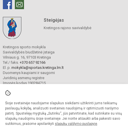
Steigėjas
Kretingos rajono savivaldybė
Kretingos sporto mokykla
Savivaldybės biudžetinė įstaiga
Vilniaus g. 16, 97103 Kretinga
Tel./ faks.
+370 657 92166
El. p.
mokykla@sportas.kretinga.lm.lt
Duomenys kaupiami ir saugomi
Juridinių asmenų registre
Įmonės kodas 190284715
Šioje svetainėje naudojame slapukus siekdami užtikrinti jums teikiamų
© 2021. Kretingos sporto mokykla. Visos teisės saugomos.
Kopijuoti turinį be raštiško gimnazijos sutikimo griežtai draudžiama.
paslaugų kokybę, analizuoti svetainės naudojimą ir optimizuoti naršymo
patirtį. Spustelėję mygtuką „Sutinku“, jūs patvirtinate, kad sutinkate su visų
Prieinamumo paraiška
Slapukų valdymas
slapukų naudojimu šioje svetainėje. Jei norite atšaukti arba pakeisti savo
sutikimus, prašome apsilankyti
slapukų valdymo puslapyje
.
Sumanus būdas atnaujinti