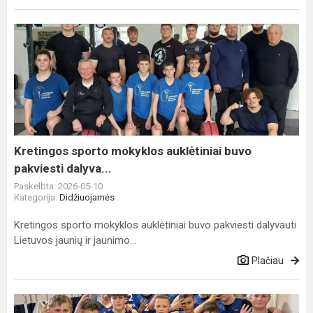
Kretingos
sporto
mokyklos
auklėtiniai
buvo
pakviesti
dalyva...
Kretingos sporto mokyklos auklėtiniai buvo
pakviesti dalyva...
Paskelbta: 2026-05-10
Kategorija:
Didžiuojamės
Kretingos sporto mokyklos auklėtiniai buvo pakviesti dalyvauti
Lietuvos jaunių ir jaunimo...
Plačiau
Kretingos