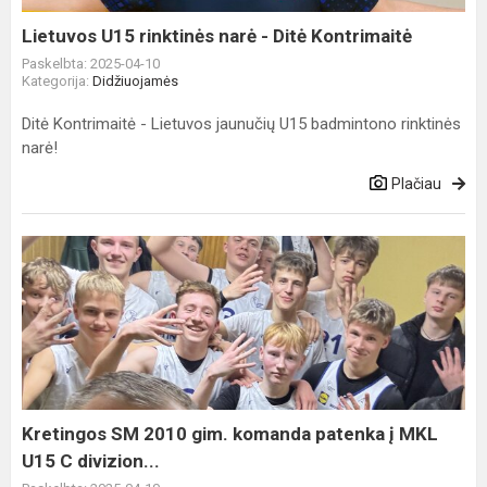
Kontrimaitė
Lietuvos U15 rinktinės narė - Ditė Kontrimaitė
Paskelbta: 2025-04-10
Kategorija:
Didžiuojamės
Ditė Kontrimaitė - Lietuvos jaunučių U15 badmintono rinktinės
narė!
Plačiau
Kretingos
SM
2010
gim.
komanda
patenka
į
MKL
Kretingos SM 2010 gim. komanda patenka į MKL
U15
U15 C divizion...
C