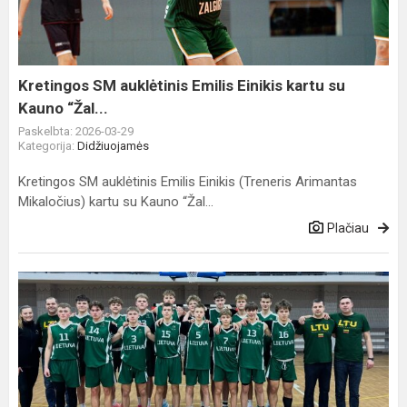
Einikis
kartu
su
Kauno
Kretingos SM auklėtinis Emilis Einikis kartu su
“Žal...
Kauno “Žal...
Paskelbta: 2026-03-29
Kategorija:
Didžiuojamės
Kretingos SM auklėtinis Emilis Einikis (Treneris Arimantas
Mikaločius) kartu su Kauno “Žal...
Plačiau
Lietuvos
krepšinio
U15
stovykloje
Kretingos
SM