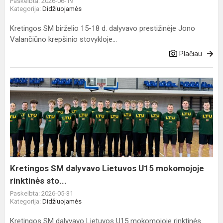
Paskelbta: 2026-06-19
Kategorija:
Didžiuojamės
Kretingos SM birželio 15-18 d. dalyvavo prestižinėje Jono
Valančiūno krepšinio stovykloje...
Plačiau
Kretingos
SM
dalyvavo
Lietuvos
U15
mokomojoje
rinktinės
sto...
Kretingos SM dalyvavo Lietuvos U15 mokomojoje
rinktinės sto...
Paskelbta: 2026-05-31
Kategorija:
Didžiuojamės
Kretingos SM dalyvavo Lietuvos U15 mokomojoje rinktinės