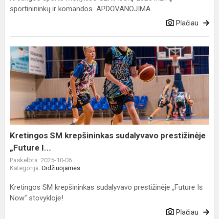
sportinininkų ir komandos APDOVANOJIMA...
Plačiau
Kretingos
SM
krepšininkas
sudalyvavo
prestižinėje
„Future
I...
Kretingos SM krepšininkas sudalyvavo prestižinėje
„Future I...
Paskelbta: 2025-10-06
Kategorija:
Didžiuojamės
Kretingos SM krepšininkas sudalyvavo prestižinėje „Future Is
Now“ stovykloje!
Plačiau