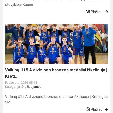
stovykloje Kaune
Plačiau
Vaikinų
U15
A
diviziono
bronzos
medaliai
iškeliauja
į
Vaikinų U15 A diviziono bronzos medaliai iškeliauja į
Kreti...
Kreti...
Paskelbta: 2026-05-18
Kategorija:
Didžiuojamės
Vaikinų U15 A diviziono bronzos medaliai iškeliauja į Kretingos
SM
Plačiau