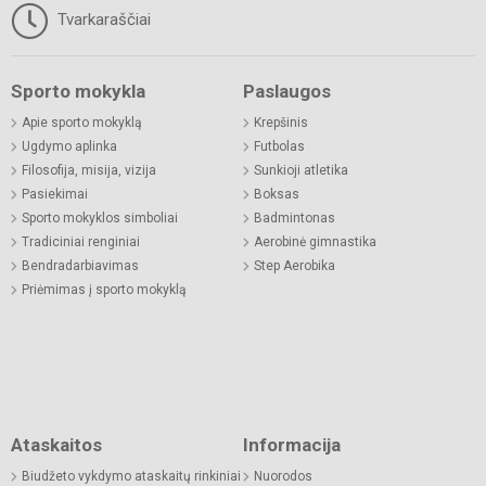
Tvarkaraščiai
Sporto mokykla
Paslaugos
Apie sporto mokyklą
Krepšinis
Ugdymo aplinka
Futbolas
Filosofija, misija, vizija
Sunkioji atletika
Pasiekimai
Boksas
Sporto mokyklos simboliai
Badmintonas
Tradiciniai renginiai
Aerobinė gimnastika
Bendradarbiavimas
Step Aerobika
Priėmimas į sporto mokyklą
Ataskaitos
Informacija
Biudžeto vykdymo ataskaitų rinkiniai
Nuorodos