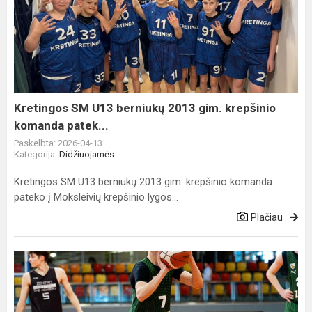
SM
U13
berniukų
2013
gim.
krepšinio
komanda
Kretingos SM U13 berniukų 2013 gim. krepšinio
patek...
komanda patek...
Paskelbta: 2026-04-13
Kategorija:
Didžiuojamės
Kretingos SM U13 berniukų 2013 gim. krepšinio komanda
pateko į Moksleivių krepšinio lygos...
Plačiau
Kretingos
SM
auklėtinis
Emilis