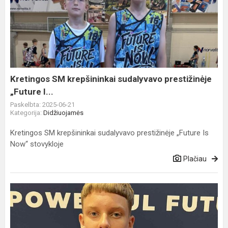
SM
krepšininkai
sudalyvavo
prestižinėje
„Future
I...
Kretingos SM krepšininkai sudalyvavo prestižinėje
„Future I...
Paskelbta: 2025-06-21
Kategorija:
Didžiuojamės
Kretingos SM krepšininkai sudalyvavo prestižinėje „Future Is
Now“ stovykloje
Plačiau
Kretingos
SM
žaidėjas
Emilis