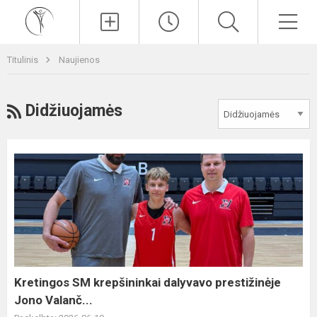
Paieška
Men
Titulinis
Naujienos
RSS
Didžiuojamės
Kretingos
SM
krepšininkai
dalyvavo
prestižinėje
Jono
Valanč...
Kretingos SM krepšininkai dalyvavo prestižinėje
Jono Valanč...