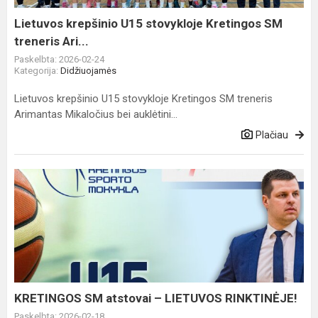
treneris
Ari...
Lietuvos krepšinio U15 stovykloje Kretingos SM
treneris Ari...
Paskelbta: 2026-02-24
Kategorija:
Didžiuojamės
Lietuvos krepšinio U15 stovykloje Kretingos SM treneris
Arimantas Mikaločius bei auklėtini...
Plačiau
KRETINGOS
SM
atstovai
–
LIETUVOS
RINKTINĖJE!
KRETINGOS SM atstovai – LIETUVOS RINKTINĖJE!
Paskelbta: 2026-02-18