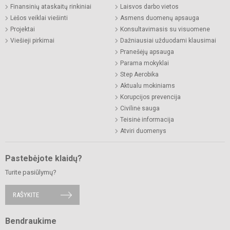
Finansinių ataskaitų rinkiniai
Laisvos darbo vietos
Lėšos veiklai viešinti
Asmens duomenų apsauga
Projektai
Konsultavimasis su visuomene
Viešieji pirkimai
Dažniausiai užduodami klausimai
Pranešėjų apsauga
Parama mokyklai
Step Aerobika
Aktualu mokiniams
Korupcijos prevencija
Civilinė sauga
Teisinė informacija
Atviri duomenys
Pastebėjote klaidų?
Turite pasiūlymų?
RAŠYKITE
Bendraukime