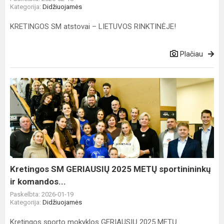
Kategorija:
Didžiuojamės
KRETINGOS SM atstovai – LIETUVOS RINKTINĖJE!
Plačiau
Kretingos
SM
GERIAUSIŲ
2025
METŲ
sportinininkų
ir
komandos...
Kretingos SM GERIAUSIŲ 2025 METŲ sportinininkų
ir komandos...
Paskelbta: 2026-01-19
Kategorija:
Didžiuojamės
Kretingos sporto mokyklos GERIAUSIŲ 2025 METŲ