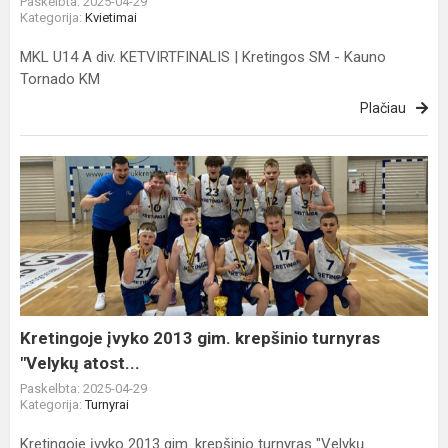
Paskelbta: 2025-04-29
Tornad...
Kategorija:
Kvietimai
MKL U14 A div. KETVIRTFINALIS | Kretingos SM - Kauno
Tornado KM
Plačiau
Kretingoje
įvyko
2013
gim.
krepšinio
turnyras
"Velykų
atost...
Kretingoje įvyko 2013 gim. krepšinio turnyras
"Velykų atost...
Paskelbta: 2025-04-29
Kategorija:
Turnyrai
Kretingoje įvyko 2013 gim. krepšinio turnyras "Velykų