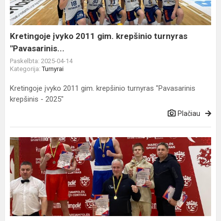
turnyras
"Pavasarinis...
Kretingoje įvyko 2011 gim. krepšinio turnyras
"Pavasarinis...
Paskelbta: 2025-04-14
Kategorija:
Turnyrai
Kretingoje įvyko 2011 gim. krepšinio turnyras "Pavasarinis
krepšinis - 2025"
Plačiau
Lietuvos
jaunių
bokso
čempionatas