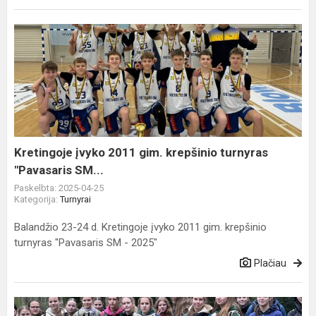
Kretingoje
įvyko
2011
gim.
krepšinio
turnyras
"Pavasaris
SM...
Kretingoje įvyko 2011 gim. krepšinio turnyras
"Pavasaris SM...
Paskelbta: 2025-04-25
Kategorija:
Turnyrai
Balandžio 23-24 d. Kretingoje įvyko 2011 gim. krepšinio
turnyras "Pavasaris SM - 2025"
Plačiau
Aerobikos