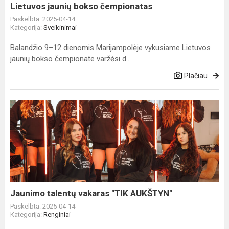
Lietuvos jaunių bokso čempionatas
Paskelbta: 2025-04-14
Kategorija:
Sveikinimai
Balandžio 9–12 dienomis Marijampolėje vykusiame Lietuvos
jaunių bokso čempionate varžėsi d...
Plačiau
Jaunimo
talentų
vakaras
"TIK
AUKŠTYN"
Jaunimo talentų vakaras "TIK AUKŠTYN"
Paskelbta: 2025-04-14
Kategorija:
Renginiai