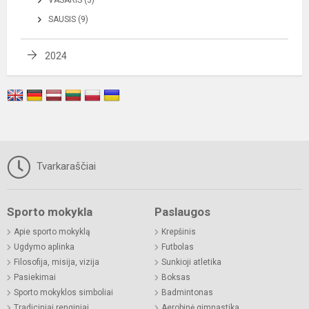
VASARIS (3)
SAUSIS (9)
2024
Tvarkaraščiai
Sporto mokykla
Paslaugos
Apie sporto mokyklą
Krepšinis
Ugdymo aplinka
Futbolas
Filosofija, misija, vizija
Sunkioji atletika
Pasiekimai
Boksas
Sporto mokyklos simboliai
Badmintonas
Tradiciniai renginiai
Aerobinė gimnastika