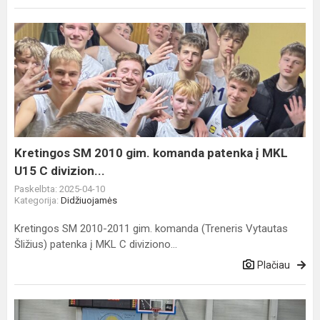
Kretingos
SM
2010
gim.
komanda
patenka
į
MKL
Kretingos SM 2010 gim. komanda patenka į MKL
U15
U15 C divizion...
C
Paskelbta: 2025-04-10
divizion...
Kategorija:
Didžiuojamės
Kretingos SM 2010-2011 gim. komanda (Treneris Vytautas
Šližius) patenka į MKL C diviziono...
Plačiau
Įvyko