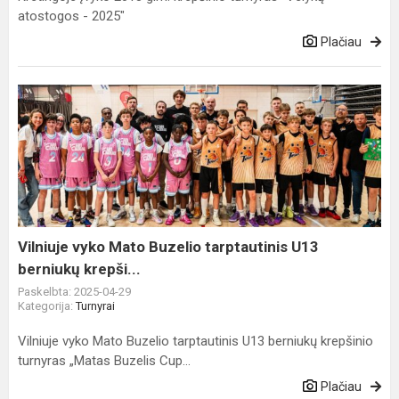
atostogos - 2025"
Plačiau
Vilniuje
vyko
Mato
Buzelio
tarptautinis
U13
berniukų
krepši...
Vilniuje vyko Mato Buzelio tarptautinis U13
berniukų krepši...
Paskelbta: 2025-04-29
Kategorija:
Turnyrai
Vilniuje vyko Mato Buzelio tarptautinis U13 berniukų krepšinio
turnyras „Matas Buzelis Cup...
Plačiau