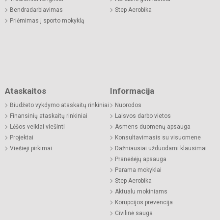
Bendradarbiavimas
Step Aerobika
Priėmimas į sporto mokyklą
Ataskaitos
Informacija
Biudžeto vykdymo ataskaitų rinkiniai
Nuorodos
Finansinių ataskaitų rinkiniai
Laisvos darbo vietos
Lėšos veiklai viešinti
Asmens duomenų apsauga
Projektai
Konsultavimasis su visuomene
Viešieji pirkimai
Dažniausiai užduodami klausimai
Pranešėjų apsauga
Parama mokyklai
Step Aerobika
Aktualu mokiniams
Korupcijos prevencija
Civilinė sauga