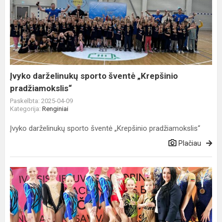
darželinukų
sporto
šventė
„Krepšinio
pradžiamokslis“
Įvyko darželinukų sporto šventė „Krepšinio
pradžiamokslis“
Paskelbta: 2025-04-09
Kategorija:
Renginiai
Įvyko darželinukų sporto šventė „Krepšinio pradžiamokslis“
Plačiau
Kovo
29-
30
d.
Prienuose