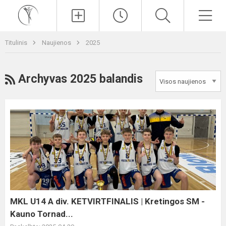
Paieška
Men
Titulinis
Naujienos
2025
RSS
Archyvas 2025 balandis
MKL
U14
A
div.
KETVIRTFINALIS
|
Kretingos
SM
MKL U14 A div. KETVIRTFINALIS | Kretingos SM -
-
Kauno Tornad...
Kauno