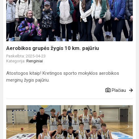
grupės
žygis
10
km.
pajūriu
Aerobikos grupės žygis 10 km. pajūriu
Paskelbta: 2025-04-23
Kategorija:
Renginiai
Atostogos kitaip! Kretingos sporto mokyklos aerobikos
merginų žygis pajūriu.
Plačiau
Kretingoje
įvyko
2011
gim.
krepšinio