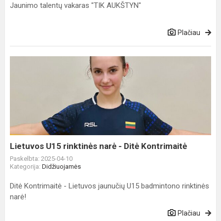
Jaunimo talentų vakaras "TIK AUKŠTYN"
Plačiau
Lietuvos
U15
rinktinės
narė
-
Ditė
Kontrimaitė
Lietuvos U15 rinktinės narė - Ditė Kontrimaitė
Paskelbta: 2025-04-10
Kategorija:
Didžiuojamės
Ditė Kontrimaitė - Lietuvos jaunučių U15 badmintono rinktinės
narė!
Plačiau