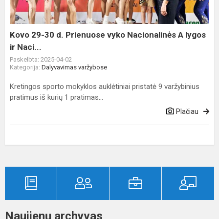
vyko
Nacionalinės
A
Kovo 29-30 d. Prienuose vyko Nacionalinės A lygos
lygos
ir Naci...
ir
Paskelbta: 2025-04-02
Naci...
Kategorija:
Dalyvavimas varžybose
Kretingos sporto mokyklos auklėtiniai pristatė 9 varžybinius
pratimus iš kurių 1 pratimas...
Plačiau
Naujienų archyvas