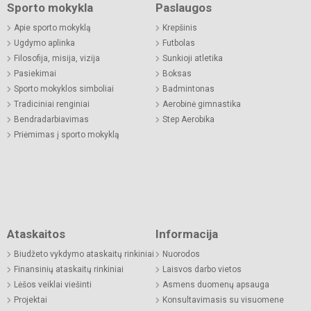
Sporto mokykla
Paslaugos
Apie sporto mokyklą
Krepšinis
Ugdymo aplinka
Futbolas
Filosofija, misija, vizija
Sunkioji atletika
Pasiekimai
Boksas
Sporto mokyklos simboliai
Badmintonas
Tradiciniai renginiai
Aerobinė gimnastika
Bendradarbiavimas
Step Aerobika
Priėmimas į sporto mokyklą
Ataskaitos
Informacija
Biudžeto vykdymo ataskaitų rinkiniai
Nuorodos
Finansinių ataskaitų rinkiniai
Laisvos darbo vietos
Lėšos veiklai viešinti
Asmens duomenų apsauga
Projektai
Konsultavimasis su visuomene