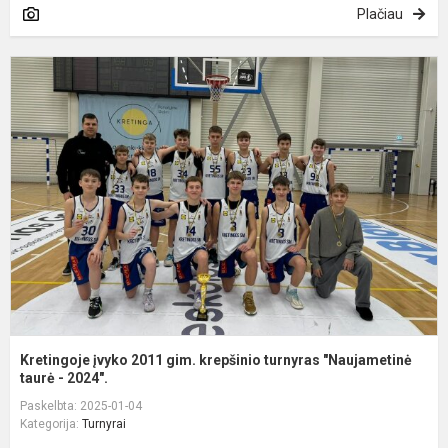
Plačiau
K
į
2
g
k
t
"
Kretingoje įvyko 2011 gim. krepšinio turnyras "Naujametinė
taurė - 2024".
Paskelbta: 2025-01-04
Kategorija:
Turnyrai