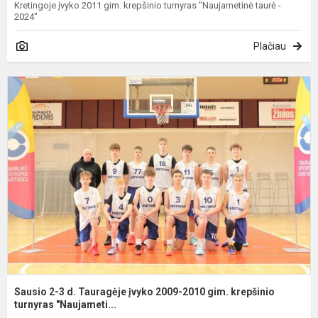
Kretingoje įvyko 2011 gim. krepšinio turnyras "Naujametinė taurė -
2024"
Plačiau
S
2
3
d
T
į
2
2
g
k
tu
Sausio 2-3 d. Tauragėje įvyko 2009-2010 gim. krepšinio
turnyras "Naujameti...