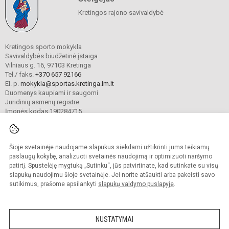
Kretingos rajono savivaldybė
Kretingos sporto mokykla
Savivaldybės biudžetinė įstaiga
Vilniaus g. 16, 97103 Kretinga
Tel./ faks.
+370 657 92166
El. p.
mokykla@sportas.kretinga.lm.lt
Duomenys kaupiami ir saugomi
Juridinių asmenų registre
Įmonės kodas 190284715
Šioje svetainėje naudojame slapukus siekdami užtikrinti jums teikiamų
© 2021. Kretingos sporto mokykla. Visos teisės saugomos.
Kopijuoti turinį be raštiško gimnazijos sutikimo griežtai draudžiama.
paslaugų kokybę, analizuoti svetainės naudojimą ir optimizuoti naršymo
patirtį. Spustelėję mygtuką „Sutinku“, jūs patvirtinate, kad sutinkate su visų
Prieinamumo paraiška
Slapukų valdymas
slapukų naudojimu šioje svetainėje. Jei norite atšaukti arba pakeisti savo
sutikimus, prašome apsilankyti
slapukų valdymo puslapyje
.
Sumanus būdas atnaujinti
mokyklos interneto
svetainę
NUSTATYMAI