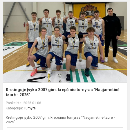
K
į
2
g
k
t
"
Kretingoje įvyko 2007 gim. krepšinio turnyras "Naujametinė
taurė - 2025".
Paskelbta: 2025-01-06
Kategorija:
Turnyrai
Kretingoje įvyko 2007 gim. krepšinio turnyras "Naujametinė taurė -
2025".