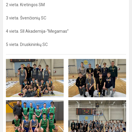
2 vieta. Kretingos SM
3 vieta. Švenčionių SC
4 vieta. SII Akademija-“Megamas”
5 vieta. Druskininkų SC