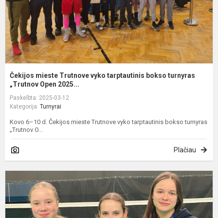
t
„T
Čekijos mieste Trutnove vyko tarptautinis bokso turnyras
„Trutnov Open 2025...
Paskelbta: 2025-03-12
Kategorija:
Turnyrai
Kovo 6–10 d. Čekijos mieste Trutnove vyko tarptautinis bokso turnyras
„Trutnov O...
Plačiau
G
s
m
i