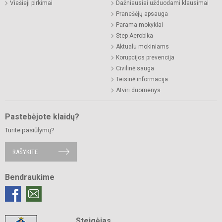
Viešieji pirkimai
Dažniausiai užduodami klausimai
Pranešėjų apsauga
Parama mokyklai
Step Aerobika
Aktualu mokiniams
Korupcijos prevencija
Civilinė sauga
Teisinė informacija
Atviri duomenys
Pastebėjote klaidų?
Turite pasiūlymų?
RAŠYKITE
Bendraukime
Steigėjas