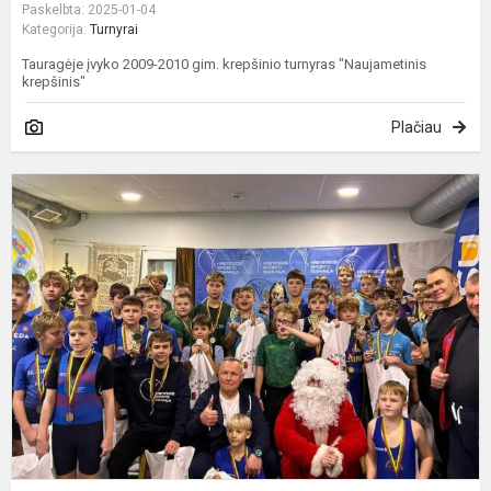
Paskelbta: 2025-01-04
Kategorija:
Turnyrai
Tauragėje įvyko 2009-2010 gim. krepšinio turnyras "Naujametinis
krepšinis"
Plačiau
K
s
a
t
"
-
2