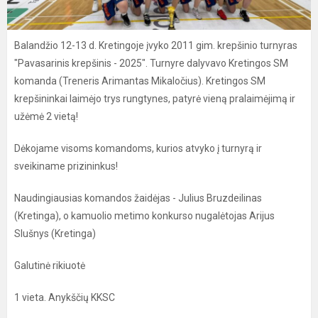
Balandžio 12-13 d. Kretingoje įvyko 2011 gim. krepšinio turnyras
"Pavasarinis krepšinis - 2025". Turnyre dalyvavo Kretingos SM
komanda (Treneris Arimantas Mikaločius). Kretingos SM
krepšininkai laimėjo trys rungtynes, patyrė vieną pralaimėjimą ir
užėmė 2 vietą!
Dėkojame visoms komandoms, kurios atvyko į turnyrą ir
sveikiname prizininkus!
Naudingiausias komandos žaidėjas - Julius Bruzdeilinas
(Kretinga), o kamuolio metimo konkurso nugalėtojas Arijus
Slušnys (Kretinga)
Galutinė rikiuotė
1 vieta. Anykščių KKSC