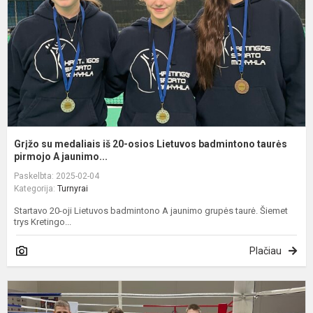
2
o
L
b
t
p.
Grįžo su medaliais iš 20-osios Lietuvos badmintono taurės
pirmojo A jaunimo...
Paskelbta: 2025-02-04
Kategorija:
Turnyrai
Startavo 20-oji Lietuvos badmintono A jaunimo grupės taurė. Šiemet
trys Kretingo...
Plačiau
T
b