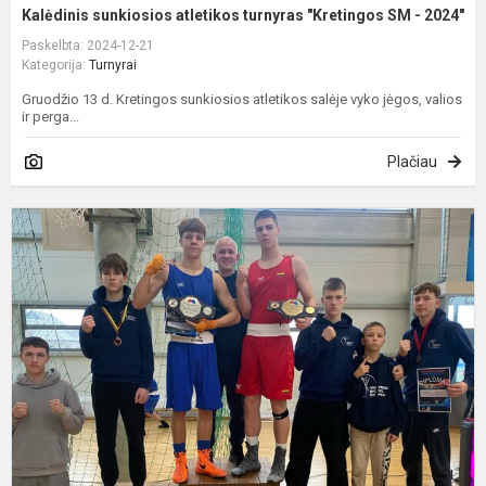
Kalėdinis sunkiosios atletikos turnyras "Kretingos SM - 2024"
Paskelbta: 2024-12-21
Kategorija:
Turnyrai
Gruodžio 13 d. Kretingos sunkiosios atletikos salėje vyko jėgos, valios
ir perga...
Plačiau
T
b
t
"
l
c
2