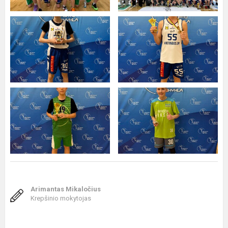
Arimantas Mikaločius
Krepšinio mokytojas