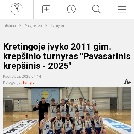
Paieška
Men
Titulinis
Naujienos
Turnyrai
Kretingoje įvyko 2011 gim.
krepšinio turnyras "Pavasarinis
krepšinis - 2025"
Paskelbta: 2025-04-14
Kategorija:
Turnyrai