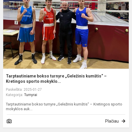
t
„
k
–
K
Tarptautiniame bokso turnyre „Geležinis kumštis“ –
Kretingos sporto mokyklo...
Paskelbta: 2025-01-27
Kategorija:
Turnyrai
Tarptautiniame bokso turnyre „Geležinis kumštis“ – Kretingos sporto
mokyklos auk...
Plačiau