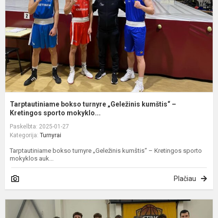
k
–
K
Tarptautiniame bokso turnyre „Geležinis kumštis“ –
Kretingos sporto mokyklo...
Paskelbta: 2025-01-27
Kategorija:
Turnyrai
Tarptautiniame bokso turnyre „Geležinis kumštis“ – Kretingos sporto
mokyklos auk...
Plačiau
K
į