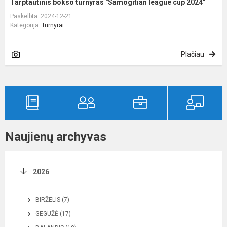
Tarptautinis bokso turnyras "Samogitian league cup 2024"
Paskelbta: 2024-12-21
Kategorija:
Turnyrai
Plačiau
Naujienų archyvas
2026
BIRŽELIS (7)
GEGUŽĖ (17)