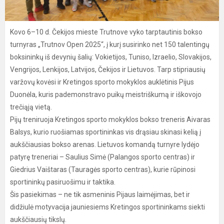
Kovo 6–10 d. Čekijos mieste Trutnove vyko tarptautinis bokso
turnyras „Trutnov Open 2025“, į kurį susirinko net 150 talentingų
boksininkų iš devynių šalių: Vokietijos, Tuniso, Izraelio, Slovakijos,
Vengrijos, Lenkijos, Latvijos, Čekijos ir Lietuvos. Tarp stipriausių
varžovų kovėsi ir Kretingos sporto mokyklos auklėtinis Pijus
Duonėla, kuris pademonstravo puikų meistriškumą ir iškovojo
trečiąją vietą.
Pijų treniruoja Kretingos sporto mokyklos bokso treneris Aivaras
Balsys, kurio ruošiamas sportininkas vis drąsiau skinasi kelią į
aukščiausias bokso arenas. Lietuvos komandą turnyre lydėjo
patyrę treneriai – Saulius Simė (Palangos sporto centras) ir
Giedrius Vaištaras (Tauragės sporto centras), kurie rūpinosi
sportininkų pasiruošimu ir taktika.
Šis pasiekimas – ne tik asmeninis Pijaus laimėjimas, bet ir
didžiulė motyvacija jauniesiems Kretingos sportininkams siekti
aukščiausių tikslų.