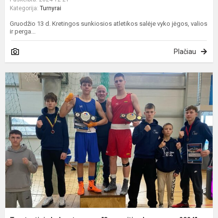
Kategorija:
Turnyrai
Gruodžio 13 d. Kretingos sunkiosios atletikos salėje vyko jėgos, valios
ir perga...
Plačiau
T
b
t
"
l
c
2