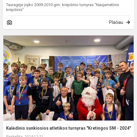
Tauragėje įvyko 2009-2010 gim. krepšinio turnyras "Naujametinis
krepšinis"
Plačiau
K
s
a
t
"
-
2
Kalėdinis sunkiosios atletikos turnyras "Kretingos SM - 2024"
Paskelbta: 2024-12-21