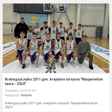
K
į
2
g
k
t
"
Kretingoje įvyko 2011 gim. krepšinio turnyras "Naujametinė
taurė - 2024".
Paskelbta: 2025-01-04
Kategorija:
Turnyrai
Kretingoje įvyko 2011 gim. krepšinio turnyras "Naujametinė taurė -
2024"