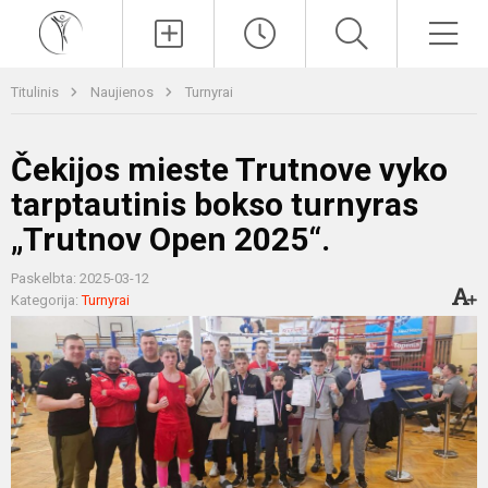
Paieška
Men
Titulinis
Naujienos
Turnyrai
Čekijos mieste Trutnove vyko
tarptautinis bokso turnyras
„Trutnov Open 2025“.
Paskelbta: 2025-03-12
Kategorija:
Turnyrai