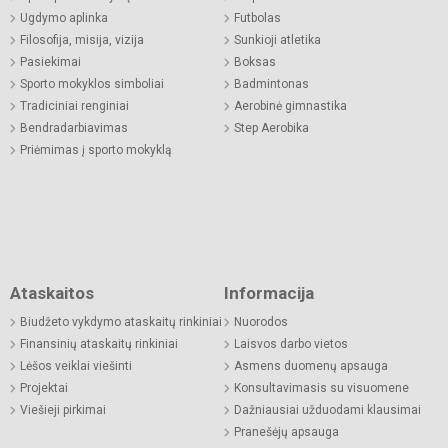
Ugdymo aplinka
Futbolas
Filosofija, misija, vizija
Sunkioji atletika
Pasiekimai
Boksas
Sporto mokyklos simboliai
Badmintonas
Tradiciniai renginiai
Aerobinė gimnastika
Bendradarbiavimas
Step Aerobika
Priėmimas į sporto mokyklą
Ataskaitos
Informacija
Biudžeto vykdymo ataskaitų rinkiniai
Nuorodos
Finansinių ataskaitų rinkiniai
Laisvos darbo vietos
Lėšos veiklai viešinti
Asmens duomenų apsauga
Projektai
Konsultavimasis su visuomene
Viešieji pirkimai
Dažniausiai užduodami klausimai
Pranešėjų apsauga