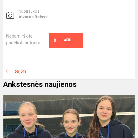
Nuotraukos:
Aivaras Balsys
Nepamirškite
0
AČIŪ
padėkoti autoriui
Grįžti
Ankstesnės naujienos
G
s
m
i
2
o