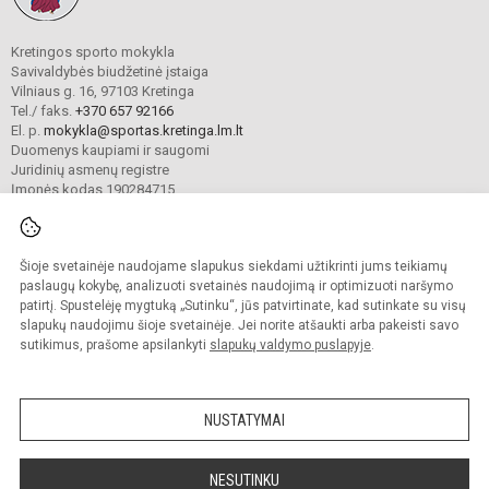
Kretingos sporto mokykla
Savivaldybės biudžetinė įstaiga
Vilniaus g. 16, 97103 Kretinga
Tel./ faks.
+370 657 92166
El. p.
mokykla@sportas.kretinga.lm.lt
Duomenys kaupiami ir saugomi
Juridinių asmenų registre
Įmonės kodas 190284715
Šioje svetainėje naudojame slapukus siekdami užtikrinti jums teikiamų
© 2021. Kretingos sporto mokykla. Visos teisės saugomos.
Kopijuoti turinį be raštiško gimnazijos sutikimo griežtai draudžiama.
paslaugų kokybę, analizuoti svetainės naudojimą ir optimizuoti naršymo
patirtį. Spustelėję mygtuką „Sutinku“, jūs patvirtinate, kad sutinkate su visų
Prieinamumo paraiška
Slapukų valdymas
slapukų naudojimu šioje svetainėje. Jei norite atšaukti arba pakeisti savo
sutikimus, prašome apsilankyti
slapukų valdymo puslapyje
.
Sumanus būdas atnaujinti
mokyklos interneto
svetainę
NUSTATYMAI
NESUTINKU