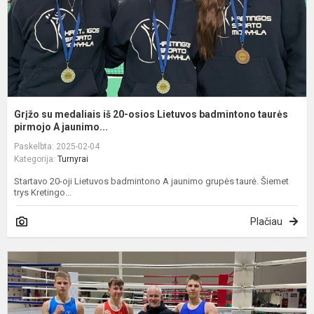
L
b
t
p.
Grįžo su medaliais iš 20-osios Lietuvos badmintono taurės
pirmojo A jaunimo...
Paskelbta: 2025-02-04
Kategorija:
Turnyrai
Startavo 20-oji Lietuvos badmintono A jaunimo grupės taurė. Šiemet
trys Kretingo...
Plačiau
T
b
t
„