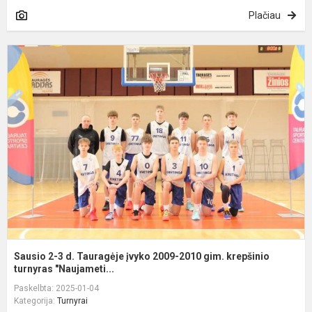
Plačiau
S
2
3
d
T
į
2
2
g
k
tu
Sausio 2-3 d. Tauragėje įvyko 2009-2010 gim. krepšinio
turnyras "Naujameti...
Paskelbta: 2025-01-04
Kategorija:
Turnyrai