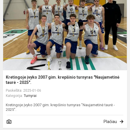
2
g
k
t
"
Kretingoje įvyko 2007 gim. krepšinio turnyras "Naujametinė
taurė - 2025".
Paskelbta: 2025-01-06
Kategorija:
Turnyrai
Kretingoje įvyko 2007 gim. krepšinio turnyras "Naujametinė taurė -
2025".
Plačiau