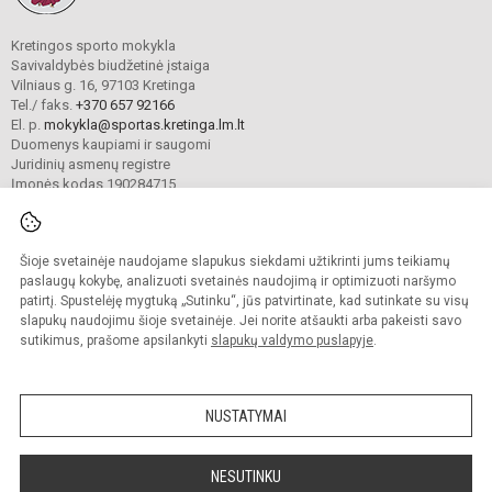
Kretingos sporto mokykla
Savivaldybės biudžetinė įstaiga
Vilniaus g. 16, 97103 Kretinga
Tel./ faks.
+370 657 92166
El. p.
mokykla@sportas.kretinga.lm.lt
Duomenys kaupiami ir saugomi
Juridinių asmenų registre
Įmonės kodas 190284715
Šioje svetainėje naudojame slapukus siekdami užtikrinti jums teikiamų
© 2021. Kretingos sporto mokykla. Visos teisės saugomos.
Kopijuoti turinį be raštiško gimnazijos sutikimo griežtai draudžiama.
paslaugų kokybę, analizuoti svetainės naudojimą ir optimizuoti naršymo
patirtį. Spustelėję mygtuką „Sutinku“, jūs patvirtinate, kad sutinkate su visų
Prieinamumo paraiška
Slapukų valdymas
slapukų naudojimu šioje svetainėje. Jei norite atšaukti arba pakeisti savo
sutikimus, prašome apsilankyti
slapukų valdymo puslapyje
.
Sumanus būdas atnaujinti
mokyklos interneto
svetainę
NUSTATYMAI
NESUTINKU