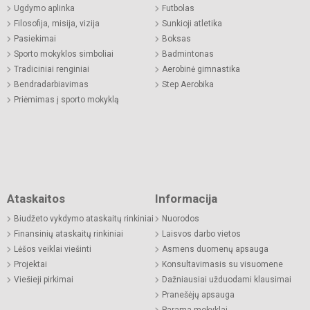
Ugdymo aplinka
Futbolas
Filosofija, misija, vizija
Sunkioji atletika
Pasiekimai
Boksas
Sporto mokyklos simboliai
Badmintonas
Tradiciniai renginiai
Aerobinė gimnastika
Bendradarbiavimas
Step Aerobika
Priėmimas į sporto mokyklą
Ataskaitos
Informacija
Biudžeto vykdymo ataskaitų rinkiniai
Nuorodos
Finansinių ataskaitų rinkiniai
Laisvos darbo vietos
Lėšos veiklai viešinti
Asmens duomenų apsauga
Projektai
Konsultavimasis su visuomene
Viešieji pirkimai
Dažniausiai užduodami klausimai
Pranešėjų apsauga