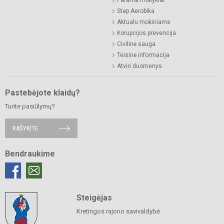
Parama mokyklai
Step Aerobika
Aktualu mokiniams
Korupcijos prevencija
Civilinė sauga
Teisinė informacija
Atviri duomenys
Pastebėjote klaidų?
Turite pasiūlymų?
RAŠYKITE
Bendraukime
Steigėjas
Kretingos rajono savivaldybė