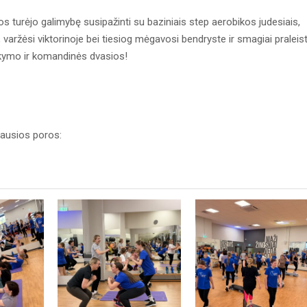
turėjo galimybę susipažinti su baziniais step aerobikos judesiais,
varžėsi viktorinoje bei tiesiog mėgavosi bendryste ir smagiai praleis
ikymo ir komandinės dvasios!
iausios poros: