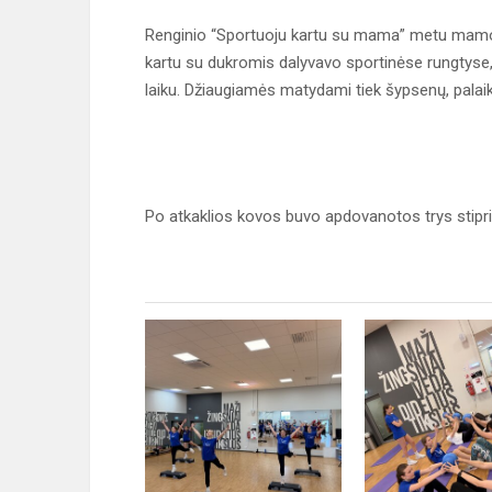
Renginio “Sportuoju kartu su mama” metu mamos 
kartu su dukromis dalyvavo sportinėse rungtyse, 
laiku. Džiaugiamės matydami tiek šypsenų, pala
Po atkaklios kovos buvo apdovanotos trys stipr