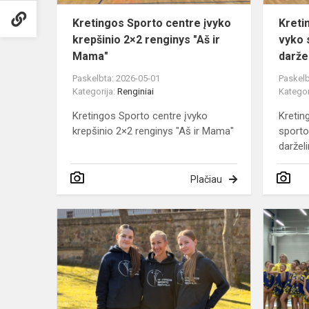
"Aš
ir...
Kretingos Sporto centre įvyko
Kreti
krepšinio 2×2 renginys "Aš ir
vyko 
Mama"
daržel
Paskelbta: 2026-05-01
Paskelb
Kategorija:
Renginiai
Kategor
Kretingos Sporto centre įvyko
Kretin
krepšinio 2×2 renginys "Aš ir Mama"
sporto
darželi
Plačiau
Atvelykio
šventė
prie
Lurdo