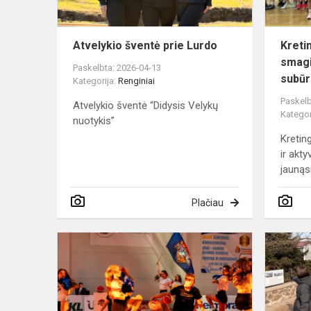
Atvelykio šventė prie Lurdo
Kreti
smagi
Paskelbta: 2026-04-13
subūru
Kategorija:
Renginiai
Paskelb
Atvelykio šventė “Didysis Velykų
Kategor
nuotykis”
Kretin
ir akty
jaunąsi
Plačiau
KRETINGOS
SPORTO
MOKYKLA
–
PERGALIN