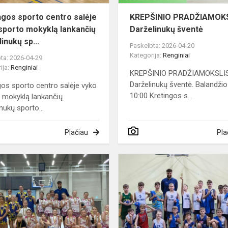
lankanči...
ngos sporto centro salėje
KREPŠINIO PRADŽIAMOK
sporto mokyklą lankančių
Darželinukų šventė
inukų sp...
Paskelbta: 2026-04-20
Kategorija:
Renginiai
ta: 2026-04-29
ija:
Renginiai
KREPŠINIO PRADŽIAMOKSLI
Darželinukų šventė. Balandžio 
gos sporto centro salėje vyko
10:00 Kretingos s...
 mokyklą lankančių
nukų sporto...
Plačiau
Pla
Kretingos
sporto
centre
vyko
smagi
ir