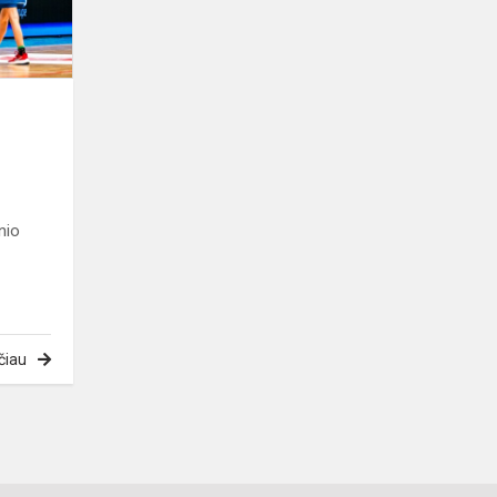
nio
čiau