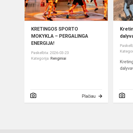
ENERGIJA!
KRETINGOS SPORTO
Kret
MOKYKLA – PERGALINGA
dalyv
ENERGIJA!
Paskelb
Kategor
Paskelbta: 2026-03-23
Kategorija:
Renginiai
Kreti
dalyva
Plačiau