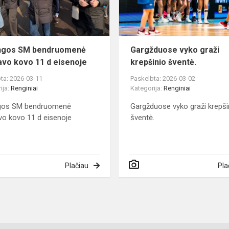
11
d
eisenoje
ingos SM bendruomenė
Gargžduose vyko graži
avo kovo 11 d eisenoje
krepšinio šventė.
ta: 2026-03-11
Paskelbta: 2026-03-02
ija:
Renginiai
Kategorija:
Renginiai
ngos SM bendruomenė
Gargžduose vyko graži krepši
vo kovo 11 d eisenoje
šventė.
Plačiau
Pla