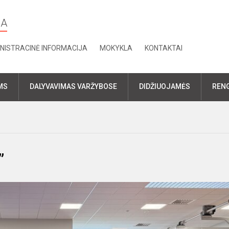
LA
NISTRACINĖ INFORMACIJA
MOKYKLA
KONTAKTAI
MS
DALYVAVIMAS VARŽYBOSE
DIDŽIUOJAMĖS
RENG
”