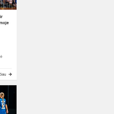
vedamoje
tren...
ir
amoje
nė
čiau
Gargžduose
vyko
graži
krepšinio
šventė.