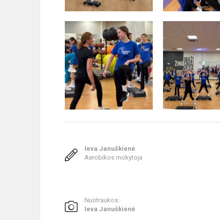
Ieva Januškienė
Aerobikos mokytoja
Nuotraukos:
Ieva Januškienė