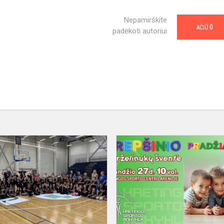
Nepamirškite
0
AČIŪ
padėkoti autoriui
Kretingos
sporto
centro
salėje
vyko
sporto
mokyklą