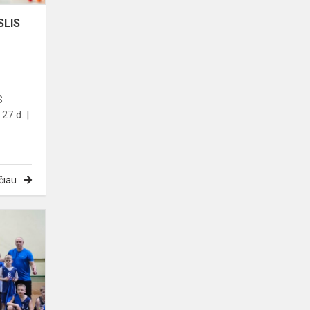
SLIS
S
27 d. |
čiau
Trenerių
Aurimo
Ivanovo
ir
Juliaus
Kazakausko