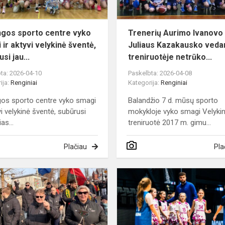
aktyvi
velykinė
šven...
ngos sporto centre vyko
Trenerių Aurimo Ivanovo 
 ir aktyvi velykinė šventė,
Juliaus Kazakausko ved
si jau...
treniruotėje netrūko...
ta: 2026-04-10
Paskelbta: 2026-04-08
ija:
Renginiai
Kategorija:
Renginiai
gos sporto centre vyko smagi
Balandžio 7 d. mūsų sporto
vi velykinė šventė, subūrusi
mokykloje vyko smagi Velyki
as...
treniruotė 2017 m. gimu...
Plačiau
Pla
Kretingos
SM
bendruomenė
dalyvavo
GA
kovo