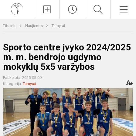
Paieška
Men
Titulinis
Naujienos
Turnyrai
Sporto centre įvyko 2024/2025
m. m. bendrojo ugdymo
mokyklų 5x5 varžybos
Paskelbta: 2025-05-09
Kategorija:
Turnyrai