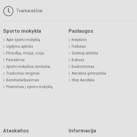
Tvarkaraščiai
Sporto mokykla
Paslaugos
Apie sporto mokyklą
Krepšinis
Ugdymo aplinka
Futbolas
Filosofija, misija, vizija
Sunkioji atletika
Pasiekimai
Boksas
Sporto mokyklos simboliai
Badmintonas
Tradiciniai renginiai
Aerobinė gimnastika
Bendradarbiavimas
Step Aerobika
Priėmimas į sporto mokyklą
Ataskaitos
Informacija