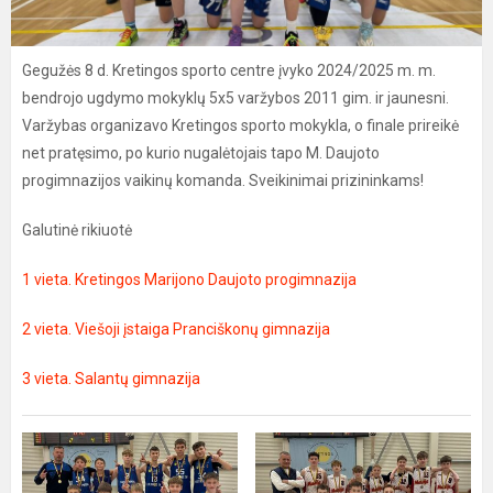
Gegužės 8 d. Kretingos sporto centre įvyko 2024/2025 m. m.
bendrojo ugdymo mokyklų 5x5 varžybos 2011 gim. ir jaunesni.
Varžybas organizavo Kretingos sporto mokykla, o finale prireikė
net pratęsimo, po kurio nugalėtojais tapo M. Daujoto
progimnazijos vaikinų komanda. Sveikinimai prizininkams!
Galutinė rikiuotė
1 vieta. Kretingos Marijono Daujoto progimnazija
2 vieta. Viešoji įstaiga Pranciškonų gimnazija
3 vieta. Salantų gimnazija