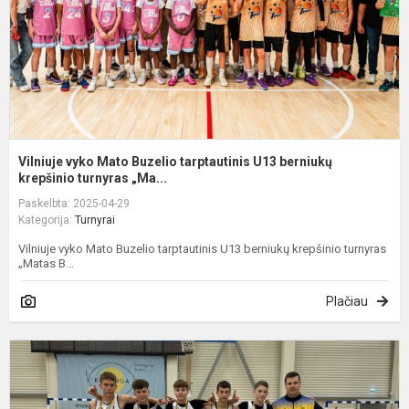
U
b
k
Vilniuje vyko Mato Buzelio tarptautinis U13 berniukų
krepšinio turnyras „Ma...
Paskelbta: 2025-04-29
Kategorija:
Turnyrai
Vilniuje vyko Mato Buzelio tarptautinis U13 berniukų krepšinio turnyras
„Matas B...
Plačiau
K
į
2