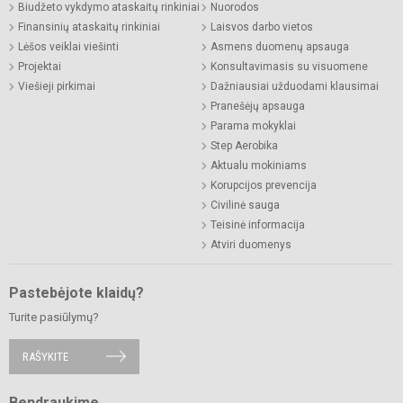
Biudžeto vykdymo ataskaitų rinkiniai
Nuorodos
Finansinių ataskaitų rinkiniai
Laisvos darbo vietos
Lėšos veiklai viešinti
Asmens duomenų apsauga
Projektai
Konsultavimasis su visuomene
Viešieji pirkimai
Dažniausiai užduodami klausimai
Pranešėjų apsauga
Parama mokyklai
Step Aerobika
Aktualu mokiniams
Korupcijos prevencija
Civilinė sauga
Teisinė informacija
Atviri duomenys
Pastebėjote klaidų?
Turite pasiūlymų?
RAŠYKITE
Bendraukime