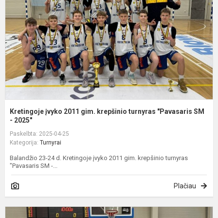
g
k
t
"
S
Kretingoje įvyko 2011 gim. krepšinio turnyras "Pavasaris SM
- 2025"
Paskelbta: 2025-04-25
Kategorija:
Turnyrai
Balandžio 23-24 d. Kretingoje įvyko 2011 gim. krepšinio turnyras
"Pavasaris SM -...
Plačiau
K