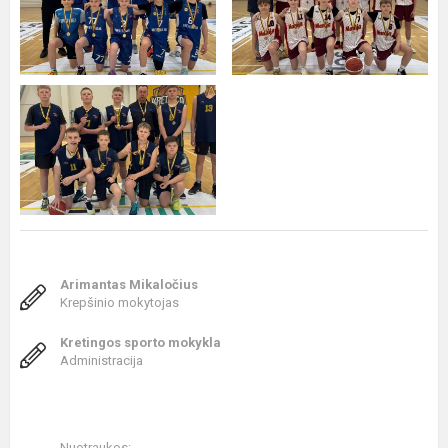
Arimantas Mikaločius
Krepšinio mokytojas
Kretingos sporto mokykla
Administracija
Nuotraukos: