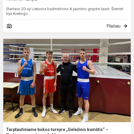
Startavo 20-oji Lietuvos badmintono A jaunimo grupės taurė. Šiemet
trys Kretingo...
Plačiau
T
b
t
„
k
–
K
Tarptautiniame bokso turnyre „Geležinis kumštis“ –