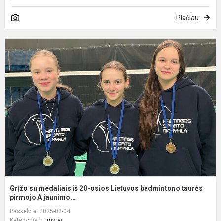
Plačiau
G
s
m
i
2
o
L
b
t
p.
Grįžo su medaliais iš 20-osios Lietuvos badmintono taurės
pirmojo A jaunimo...
Paskelbta: 2025-02-04
Kategorija:
Turnyrai