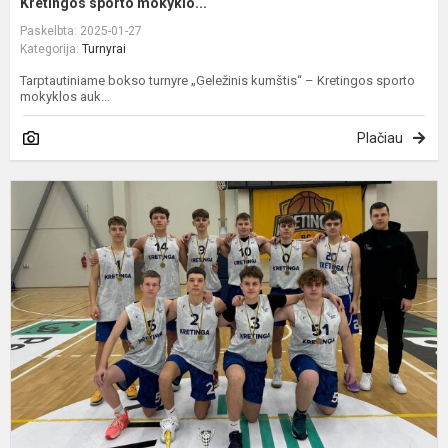
Kretingos sporto mokyklo...
Paskelbta: 2025-01-27
Kategorija:
Turnyrai
Tarptautiniame bokso turnyre „Geležinis kumštis“ – Kretingos sporto
mokyklos auk...
Plačiau
K
į
2
g
k
t
"