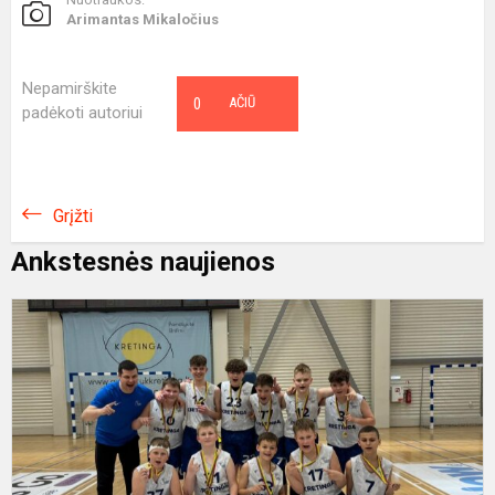
Arimantas Mikaločius
Nepamirškite
0
AČIŪ
padėkoti autoriui
Grįžti
Ankstesnės naujienos
K
į
2
g
k
t
"