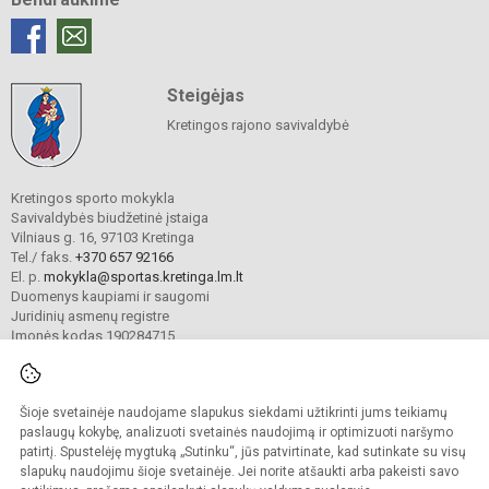
Steigėjas
Kretingos rajono savivaldybė
Kretingos sporto mokykla
Savivaldybės biudžetinė įstaiga
Vilniaus g. 16, 97103 Kretinga
Tel./ faks.
+370 657 92166
El. p.
mokykla@sportas.kretinga.lm.lt
Duomenys kaupiami ir saugomi
Juridinių asmenų registre
Įmonės kodas 190284715
Šioje svetainėje naudojame slapukus siekdami užtikrinti jums teikiamų
© 2021. Kretingos sporto mokykla. Visos teisės saugomos.
Kopijuoti turinį be raštiško gimnazijos sutikimo griežtai draudžiama.
paslaugų kokybę, analizuoti svetainės naudojimą ir optimizuoti naršymo
patirtį. Spustelėję mygtuką „Sutinku“, jūs patvirtinate, kad sutinkate su visų
Prieinamumo paraiška
Slapukų valdymas
slapukų naudojimu šioje svetainėje. Jei norite atšaukti arba pakeisti savo