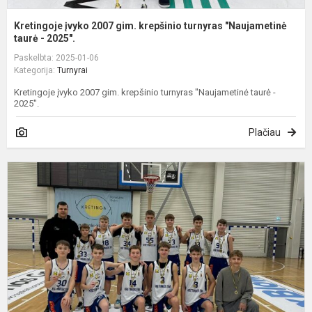
Kretingoje įvyko 2007 gim. krepšinio turnyras "Naujametinė
taurė - 2025".
Paskelbta: 2025-01-06
Kategorija:
Turnyrai
Kretingoje įvyko 2007 gim. krepšinio turnyras "Naujametinė taurė -
2025".
Plačiau
K
į
2
g
k
t
"