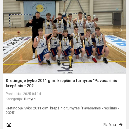
į
2
g
k
t
"
Kretingoje įvyko 2011 gim. krepšinio turnyras "Pavasarinis
krepšinis - 202...
Paskelbta: 2025-04-14
Kategorija:
Turnyrai
Kretingoje įvyko 2011 gim. krepšinio turnyras "Pavasarinis krepšinis -
2025"
Plačiau