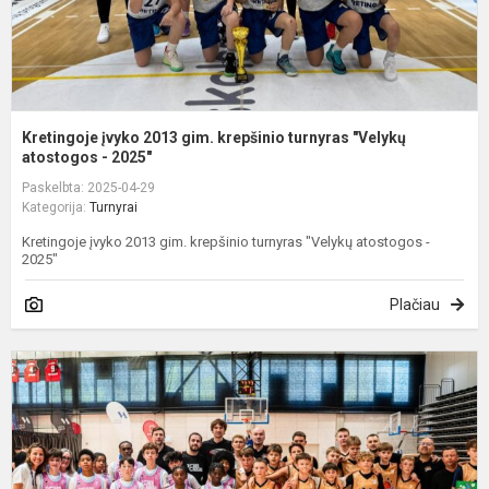
a
Kretingoje įvyko 2013 gim. krepšinio turnyras "Velykų
atostogos - 2025"
Paskelbta: 2025-04-29
Kategorija:
Turnyrai
Kretingoje įvyko 2013 gim. krepšinio turnyras "Velykų atostogos -
2025"
Plačiau
V
v
M
B
t