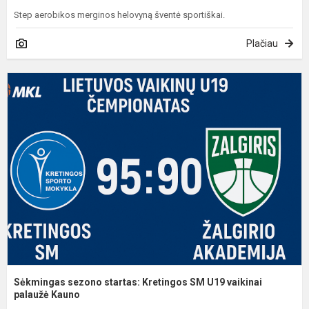
Step aerobikos merginos helovyną šventė sportiškai.
Plačiau
S
s
s
K
U
v
p
Sėkmingas sezono startas: Kretingos SM U19 vaikinai
palaužė Kauno