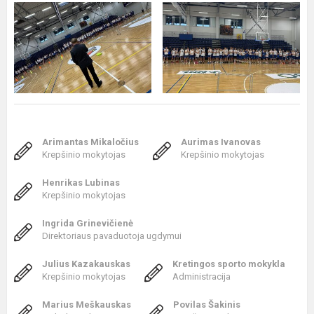
Arimantas Mikaločius
Aurimas Ivanovas
Krepšinio mokytojas
Krepšinio mokytojas
Henrikas Lubinas
Krepšinio mokytojas
Ingrida Grinevičienė
Direktoriaus pavaduotoja ugdymui
Julius Kazakauskas
Kretingos sporto mokykla
Krepšinio mokytojas
Administracija
Marius Meškauskas
Povilas Šakinis