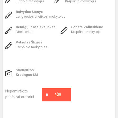
Futbolo mokytojas
Krepšinio mokytojas
Raivydas Stanys
Lengvosios atletikos mokytojas
Remigijus Malakauskas
Sonata Valinskienė
Direktorius
Krepšinio mokytoja
Vytautas Šližius
Krepšinio mokytojas
Nuotraukos:
Kretingos SM
Nepamirškite
0
AČIŪ
padėkoti autoriui