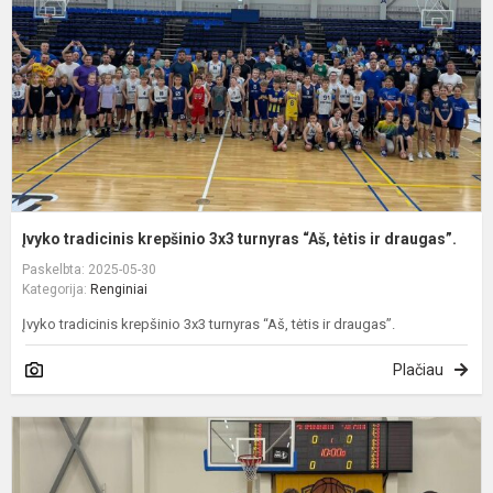
t
“
t
ir
d
Įvyko tradicinis krepšinio 3x3 turnyras “Aš, tėtis ir draugas”.
Paskelbta: 2025-05-30
Kategorija:
Renginiai
Įvyko tradicinis krepšinio 3x3 turnyras “Aš, tėtis ir draugas”.
Plačiau
Į
2
a