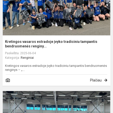
b
Kretingos vasaros estradoje įvyko tradiciniu tampantis
bendruomenės renginy...
Paskelbta: 2025-06-04
Kategorija:
Renginiai
Kretingos vasaros estradoje įvyko tradiciniu tampantis bendruomenės
renginys – „...
Plačiau
Į
t
k
3