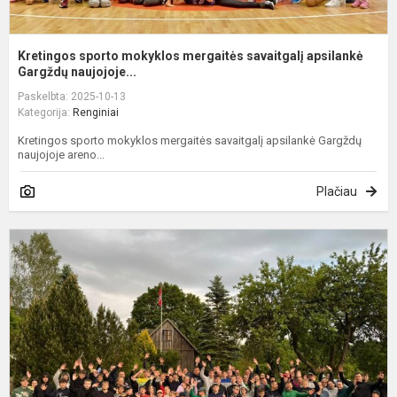
Kretingos sporto mokyklos mergaitės savaitgalį apsilankė
Gargždų naujojoje...
Paskelbta: 2025-10-13
Kategorija:
Renginiai
Kretingos sporto mokyklos mergaitės savaitgalį apsilankė Gargždų
naujojoje areno...
Plačiau
C
k
į
K
2
g
2