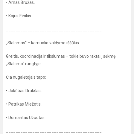
• Arnas Bružas,
• Kajus Einikis.
________________________________________
„Slalomas“ – kamuolio valdymo iššūkis
Greitis, koordinacija ir tikslumas – tokie buvo raktai į sėkmę
„Slalomo“ rungtyje.
Čia nugalėtojais tapo:
• Jokūbas Drakšas,
• Patrikas Miežetis,
• Domantas Užuotas.
________________________________________