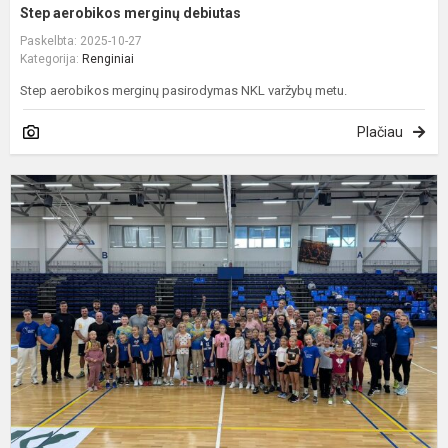
Step aerobikos merginų debiutas
Paskelbta: 2025-10-27
Kategorija:
Renginiai
Step aerobikos merginų pasirodymas NKL varžybų metu.
Plačiau
K
s
c
į
r
“
v