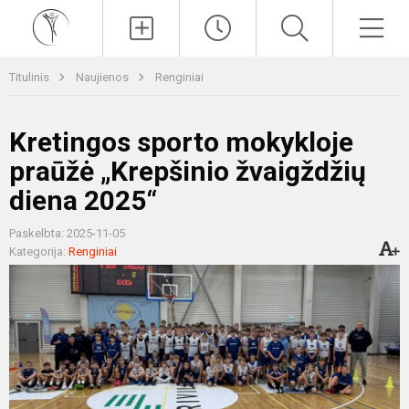
Paieška
Men
Titulinis
Naujienos
Renginiai
Kretingos sporto mokykloje
praūžė „Krepšinio žvaigždžių
diena 2025“
Paskelbta: 2025-11-05
Kategorija:
Renginiai