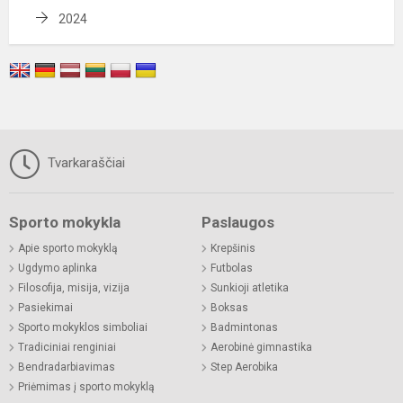
2024
Tvarkaraščiai
Sporto mokykla
Paslaugos
Apie sporto mokyklą
Krepšinis
Ugdymo aplinka
Futbolas
Filosofija, misija, vizija
Sunkioji atletika
Pasiekimai
Boksas
Sporto mokyklos simboliai
Badmintonas
Tradiciniai renginiai
Aerobinė gimnastika
Bendradarbiavimas
Step Aerobika
Priėmimas į sporto mokyklą