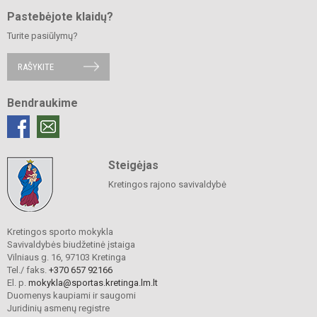
Pastebėjote klaidų?
Turite pasiūlymų?
RAŠYKITE
Bendraukime
Steigėjas
Kretingos rajono savivaldybė
Kretingos sporto mokykla
Savivaldybės biudžetinė įstaiga
Vilniaus g. 16, 97103 Kretinga
Tel./ faks.
+370 657 92166
El. p.
mokykla@sportas.kretinga.lm.lt
Duomenys kaupiami ir saugomi
Juridinių asmenų registre