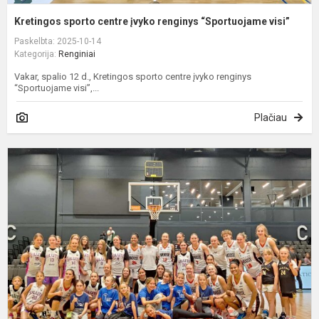
Kretingos sporto centre įvyko renginys “Sportuojame visi”
Paskelbta: 2025-10-14
Kategorija:
Renginiai
Vakar, spalio 12 d., Kretingos sporto centre įvyko renginys
“Sportuojame visi”,...
Plačiau
K
s
m
m
s
a
Ga