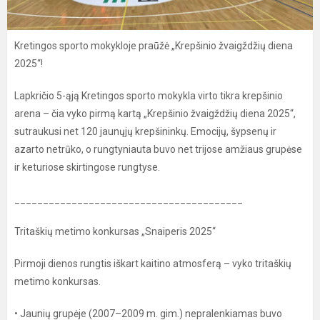
Kretingos sporto mokykloje praūžė „Krepšinio žvaigždžių diena
2025“!
Lapkričio 5-ąją Kretingos sporto mokykla virto tikra krepšinio
arena – čia vyko pirmą kartą „Krepšinio žvaigždžių diena 2025“,
sutraukusi net 120 jaunųjų krepšininkų. Emocijų, šypsenų ir
azarto netrūko, o rungtyniauta buvo net trijose amžiaus grupėse
ir keturiose skirtingose rungtyse.
________________________________________
Tritaškių metimo konkursas „Snaiperis 2025“
Pirmoji dienos rungtis iškart kaitino atmosferą – vyko tritaškių
metimo konkursas.
• Jaunių grupėje (2007–2009 m. gim.) nepralenkiamas buvo