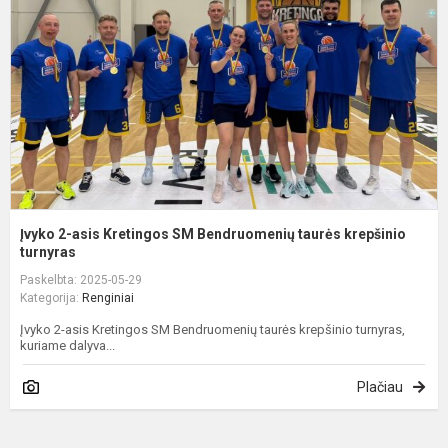
K
B
t
k
tu
Įvyko 2-asis Kretingos SM Bendruomenių taurės krepšinio
turnyras
Paskelbta: 2025-05-29
Kategorija:
Renginiai
Įvyko 2-asis Kretingos SM Bendruomenių taurės krepšinio turnyras,
kuriame dalyva...
Plačiau