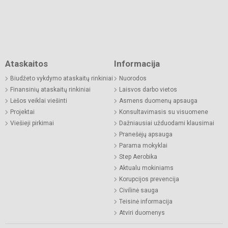
Ataskaitos
Informacija
Biudžeto vykdymo ataskaitų rinkiniai
Nuorodos
Finansinių ataskaitų rinkiniai
Laisvos darbo vietos
Lėšos veiklai viešinti
Asmens duomenų apsauga
Projektai
Konsultavimasis su visuomene
Viešieji pirkimai
Dažniausiai užduodami klausimai
Pranešėjų apsauga
Parama mokyklai
Step Aerobika
Aktualu mokiniams
Korupcijos prevencija
Civilinė sauga
Teisinė informacija
Atviri duomenys