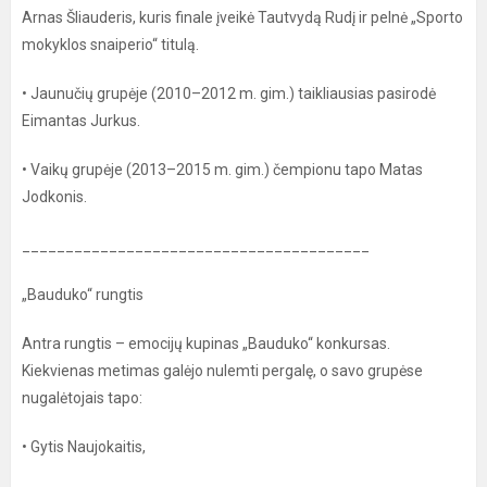
Arnas Šliauderis, kuris finale įveikė Tautvydą Rudį ir pelnė „Sporto
mokyklos snaiperio“ titulą.
• Jaunučių grupėje (2010–2012 m. gim.) taikliausias pasirodė
Eimantas Jurkus.
• Vaikų grupėje (2013–2015 m. gim.) čempionu tapo Matas
Jodkonis.
________________________________________
„Bauduko“ rungtis
Antra rungtis – emocijų kupinas „Bauduko“ konkursas.
Kiekvienas metimas galėjo nulemti pergalę, o savo grupėse
nugalėtojais tapo:
• Gytis Naujokaitis,