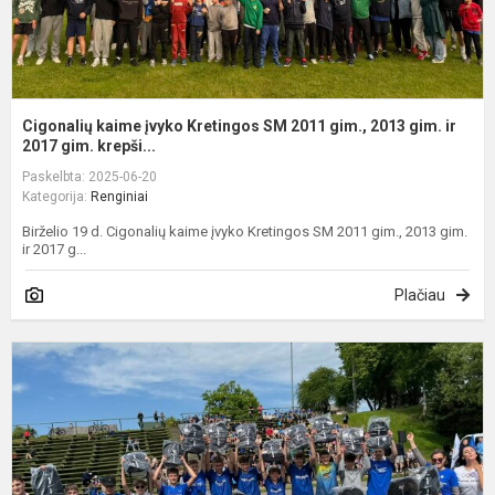
g
ir.
Cigonalių kaime įvyko Kretingos SM 2011 gim., 2013 gim. ir
2017 gim. krepši...
Paskelbta: 2025-06-20
Kategorija:
Renginiai
Birželio 19 d. Cigonalių kaime įvyko Kretingos SM 2011 gim., 2013 gim.
ir 2017 g...
Plačiau
K
v
e
į
t
t