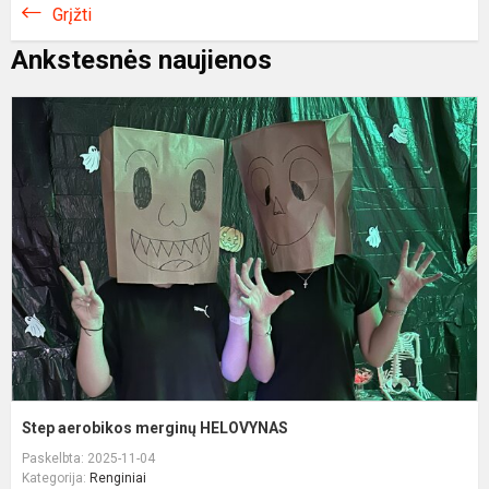
Grįžti
Ankstesnės naujienos
S
a
m
H
Step aerobikos merginų HELOVYNAS
Paskelbta: 2025-11-04
Kategorija:
Renginiai