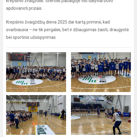
krepšinio žvaigždės. Šventės pabaigoje visi dalyviai buvo
apdovanoti prizais.
Krepšinio žvaigždžių diena 2025 dar kartą priminė, kad
svarbiausia – ne tik pergalės, bet ir džiaugsmas žaisti, draugystė
bei sportinis užsispyrimas.