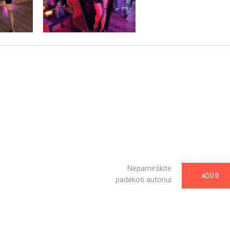
Nepamirškite
0
AČIŪ
padėkoti autoriui