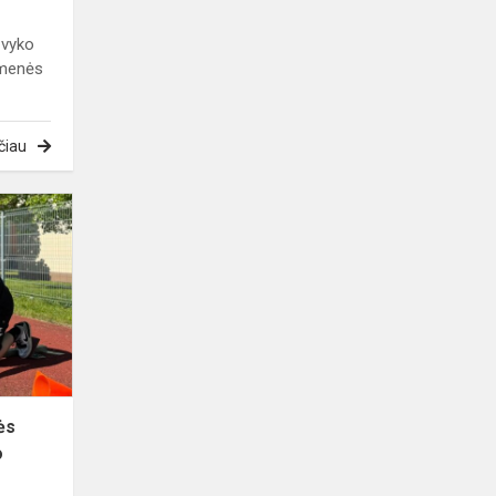
įvyko
omenės
čiau
J.
Pabrėžos
universitetinės
gimnazijos
stadione
įvyko
2024-...
ės
o