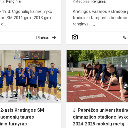
ija:
Renginiai
Kategorija:
Renginiai
io 19 d. Cigonalių kaime įvyko
Kretingos vasaros estradoje 
gos SM 2011 gim., 2013 gim.
tradiciniu tampantis bendru
g...
renginys – „...
Plačiau
Pla
Įvyko
2-
asis
Kretingos
SM
Bendruomenių
taurės
krepšinio
tur...
 2-asis Kretingos SM
J. Pabrėžos universitetin
uomenių taurės
gimnazijos stadione įvyk
inio turnyras
2024-2025 mokslų metų...