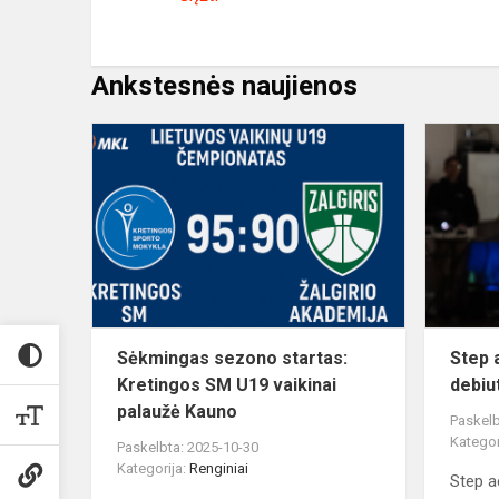
Ankstesnės naujienos
Sėkmingas
sezono
startas:
Kretingos
SM
U19
vaikinai
palaužė...
Sėkmingas sezono startas:
Step 
Kretingos SM U19 vaikinai
debiu
palaužė Kauno
Paskelb
Kategor
Paskelbta: 2025-10-30
Kategorija:
Renginiai
Step a