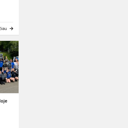
čiau
Kretingos
vasaros
estradoje
įvyko
tradiciniu
tampantis
bend...
doje
s