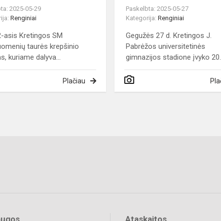
ta: 2025-05-29
Paskelbta: 2025-05-27
ija:
Renginiai
Kategorija:
Renginiai
2-asis Kretingos SM
Gegužės 27 d. Kretingos J.
omenių taurės krepšinio
Pabrėžos universitetinės
s, kuriame dalyva...
gimnazijos stadione įvyko 20..
Plačiau
Pla
augos
Ataskaitos