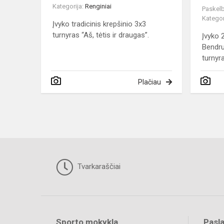
Kategorija:
Renginiai
Paskelb
Kategor
Įvyko tradicinis krepšinio 3x3
turnyras “Aš, tėtis ir draugas”.
Įvyko 
Bendru
turnyra
Plačiau
Tvarkaraščiai
Sporto mokykla
Pasl