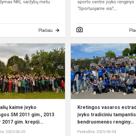
dymas NKL varžybų metu.
sporto centre įvyko renginys
“Sportuojame visi”,...
Plačiau
Pla
Cigonalių
kaime
įvyko
Kretingos
SM
2011
gim.,
2013
gim.
alių kaime įvyko
Kretingos vasaros estra
ir...
ngos SM 2011 gim., 2013
įvyko tradiciniu tampanti
r 2017 gim. krepši...
bendruomenės renginy...
ta: 2025-06-20
Paskelbta: 2025-06-04