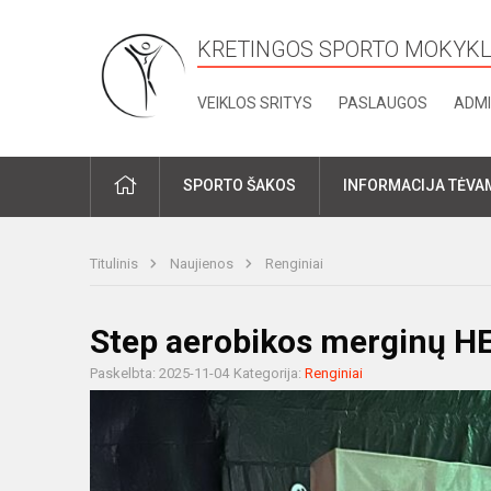
KRETINGOS SPORTO MOKYK
VEIKLOS SRITYS
PASLAUGOS
ADMI
PRADŽIA
SPORTO ŠAKOS
INFORMACIJA TĖVA
Titulinis
Naujienos
Renginiai
Step aerobikos merginų 
Paskelbta: 2025-11-04
Kategorija:
Renginiai