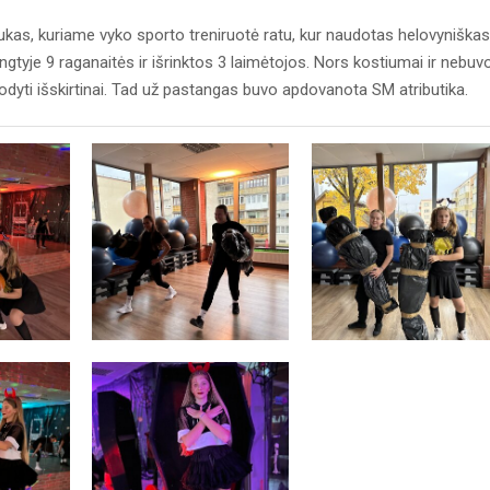
ukas, kuriame vyko sporto treniruotė ratu, kur naudotas helovyniškas
ngtyje 9 raganaitės ir išrinktos 3 laimėtojos. Nors kostiumai ir nebuv
odyti išskirtinai. Tad už pastangas buvo apdovanota SM atributika.