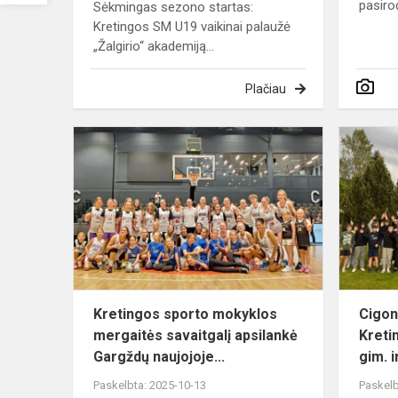
pasiro
Sėkmingas sezono startas:
Kretingos SM U19 vaikinai palaužė
„Žalgirio“ akademiją...
Plačiau
Kretingos
sporto
mokyklos
mergaitės
savaitgalį
apsilankė
Ga...
Kretingos sporto mokyklos
Cigon
mergaitės savaitgalį apsilankė
Kreti
Gargždų naujojoje...
gim. i
Paskelbta: 2025-10-13
Paskelb