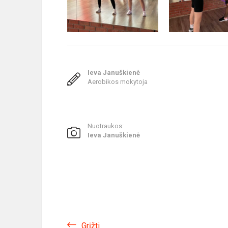
Ieva Januškienė
Aerobikos mokytoja
Nuotraukos:
Ieva Januškienė
Grįžti