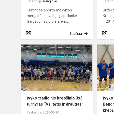
Kategorija:
Renginiai
Kategor
Kretingos sporto mokyklos
Biržel
mergaitės savaitgalį apsilankė
Kretin
Gargždų naujojoje areno...
ir 2017 
Plačiau
Įvyko
tradicinis
krepšinio
3x3
turnyras
“Aš,
tėtis
ir
draug...
Įvyko tradicinis krepšinio 3x3
Įvyko
turnyras “Aš, tėtis ir draugas”.
Bendr
krepš
Paskelbta: 2025-05-30