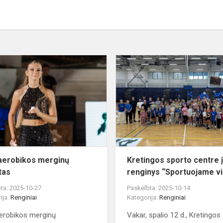
Step
aerobikos
merginų
debiutas
aerobikos merginų
Kretingos sporto centre 
tas
renginys “Sportuojame vi
ta: 2025-10-27
Paskelbta: 2025-10-14
ija:
Renginiai
Kategorija:
Renginiai
erobikos merginų
Vakar, spalio 12 d., Kretingos