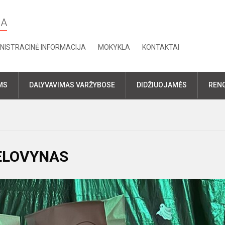
LA
NISTRACINĖ INFORMACIJA
MOKYKLA
KONTAKTAI
MS
DALYVAVIMAS VARŽYBOSE
DIDŽIUOJAMĖS
RENG
HELOVYNAS