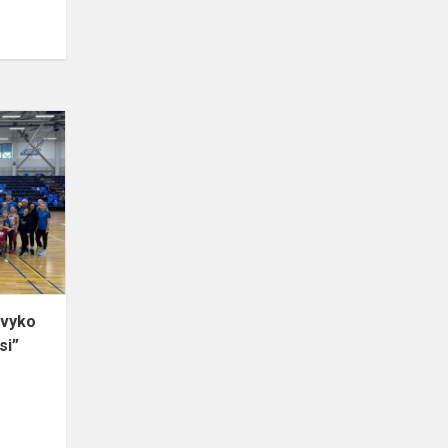
Kretingos
sporto
centre
įvyko
renginys
“Sportuojame
visi”
įvyko
si”