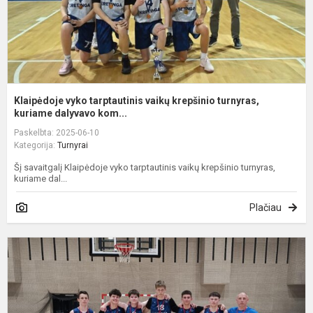
Klaipėdoje vyko tarptautinis vaikų krepšinio turnyras,
kuriame dalyvavo kom...
Paskelbta: 2025-06-10
Kategorija:
Turnyrai
Šį savaitgalį Klaipėdoje vyko tarptautinis vaikų krepšinio turnyras,
kuriame dal...
Plačiau
A
r.
s
ir
s