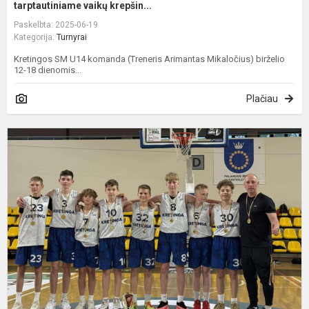
tarptautiniame vaikų krepšin...
Paskelbta: 2025-06-19
Kategorija:
Turnyrai
Kretingos SM U14 komanda (Treneris Arimantas Mikaločius) birželio
12-18 dienomis...
Plačiau
P
v
t
U
v
k
t
k.