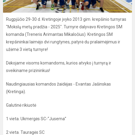
Rugpjūčio 29-30 d. Kretingoje įvyko 2013 gim. krepšinio turnyras
"Mokslų metų pradžia - 2025". Turnyre dalyvavo Kretingos SM
komanda (Treneris Arimantas Mikaločius). Kretingos SM
krepšininkai laimėjo dvi rungtynes, patyrė du pralaimėjimus ir
užėmė 3 vietą turnyre!
Dėkojame visoms komandoms, kurios atvyko į turnyrą ir
sveikiname prizininkus!
Naudingiausias komandos žaidėjas - Evantas Jašinskas
(Kretinga).
Galutinė rikiuotė
1 vieta. Ukmergės SC-“Jusema”
2 vieta. Tauragės SC