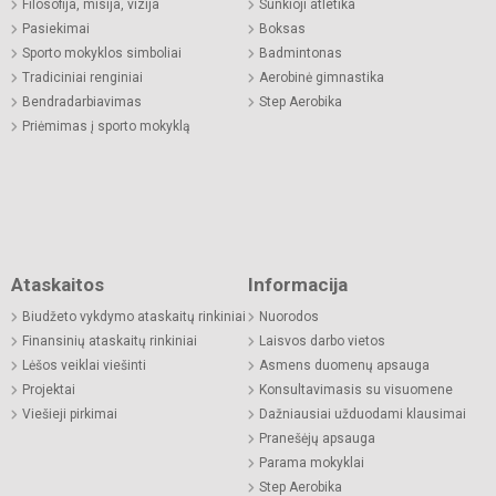
Filosofija, misija, vizija
Sunkioji atletika
Pasiekimai
Boksas
Sporto mokyklos simboliai
Badmintonas
Tradiciniai renginiai
Aerobinė gimnastika
Bendradarbiavimas
Step Aerobika
Priėmimas į sporto mokyklą
Ataskaitos
Informacija
Biudžeto vykdymo ataskaitų rinkiniai
Nuorodos
Finansinių ataskaitų rinkiniai
Laisvos darbo vietos
Lėšos veiklai viešinti
Asmens duomenų apsauga
Projektai
Konsultavimasis su visuomene
Viešieji pirkimai
Dažniausiai užduodami klausimai
Pranešėjų apsauga
Parama mokyklai
Step Aerobika