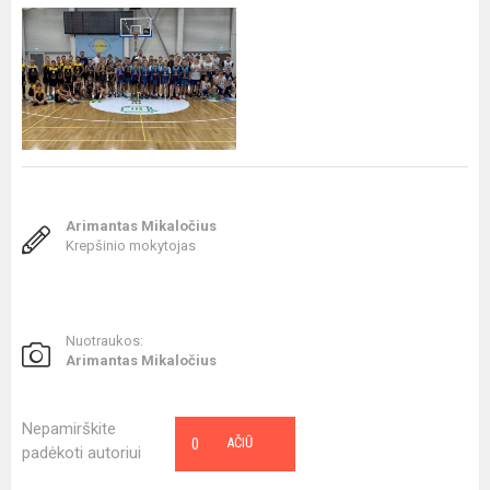
Arimantas Mikaločius
Krepšinio mokytojas
Nuotraukos:
Arimantas Mikaločius
Nepamirškite
0
AČIŪ
padėkoti autoriui