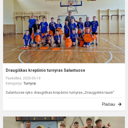
t
S
Draugiškas krepšinio turnyras Salantuose
Paskelbta: 2025-05-19
Kategorija:
Turnyrai
Salantuose vyko draugiškas krepšinio turnyras „Draugystės taurė“
Plačiau
S
c