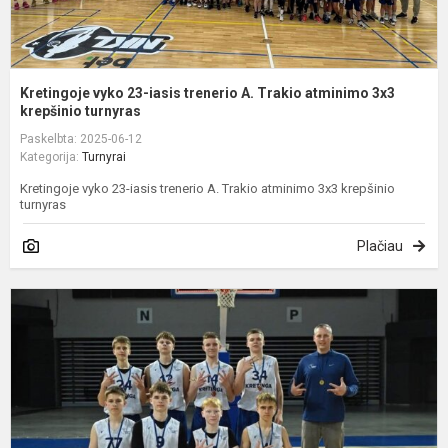
kr
Kretingoje vyko 23-iasis trenerio A. Trakio atminimo 3x3
krepšinio turnyras
Paskelbta: 2025-06-12
Kategorija:
Turnyrai
Kretingoje vyko 23-iasis trenerio A. Trakio atminimo 3x3 krepšinio
turnyras
Plačiau
K
v
t
v
k
t
ku