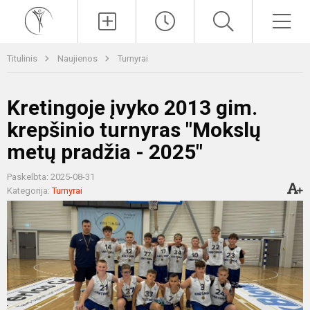
Paieška
Men
Titulinis
Naujienos
Turnyrai
Kretingoje įvyko 2013 gim.
krepšinio turnyras "Mokslų
metų pradžia - 2025"
Paskelbta: 2025-08-31
Kategorija:
Turnyrai