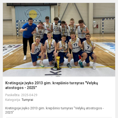
K
į
2
g
k
t
"
a
Kretingoje įvyko 2013 gim. krepšinio turnyras "Velykų
atostogos - 2025"
Paskelbta: 2025-04-29
Kategorija:
Turnyrai
Kretingoje įvyko 2013 gim. krepšinio turnyras "Velykų atostogos -
2025"