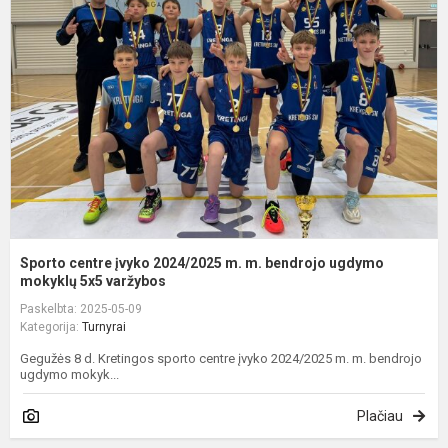
į
2
m
m
b
u
m
Sporto centre įvyko 2024/2025 m. m. bendrojo ugdymo
mokyklų 5x5 varžybos
Paskelbta: 2025-05-09
Kategorija:
Turnyrai
Gegužės 8 d. Kretingos sporto centre įvyko 2024/2025 m. m. bendrojo
ugdymo mokyk...
Plačiau