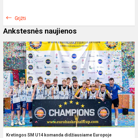
Grįžti
Ankstesnės naujienos
K
U
k
d
E
t
Kretingos SM U14 komanda didžiausiame Europoje