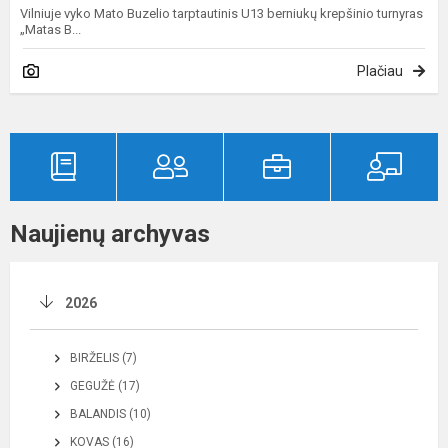
Vilniuje vyko Mato Buzelio tarptautinis U13 berniukų krepšinio turnyras
„Matas B...
Plačiau
Naujienų archyvas
2026
BIRŽELIS (7)
GEGUŽĖ (17)
BALANDIS (10)
KOVAS (16)