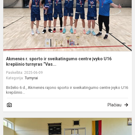
c
į
U
k
Akmenės r. sporto ir sveikatingumo centre įvyko U16
krepšinio turnyras “Vas...
Paskelbta: 2025-06-09
Kategorija:
Turnyrai
Birželio 6 d., Akmenės rajono sporto ir sveikatingumo centre įvyko U16
krepšinio...
Plačiau
D
k