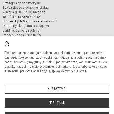
Kretingos sporto mokykla
Savivaldybės biudžetinė įstaiga
Vilniaus g. 16, 97103 Kretinga
Tel./ faks.
+370 657 92166
El. p.
mokykla@sportas.kretinga.lm.lt
Duomenys kaupiami ir saugomi
Juridinių asmenų registre
Įmonės kodas 190284715
Šioje svetainėje naudojame slapukus siekdami užtikrinti jums teikiamų
© 2021. Kretingos sporto mokykla. Visos teisės saugomos.
Kopijuoti turinį be raštiško gimnazijos sutikimo griežtai draudžiama.
paslaugų kokybę, analizuoti svetainės naudojimą ir optimizuoti naršymo
patirtį. Spustelėję mygtuką „Sutinku“, jūs patvirtinate, kad sutinkate su visų
Prieinamumo paraiška
Slapukų valdymas
slapukų naudojimu šioje svetainėje. Jei norite atšaukti arba pakeisti savo
sutikimus, prašome apsilankyti
slapukų valdymo puslapyje
.
Sumanus būdas atnaujinti
mokyklos interneto
svetainę
NUSTATYMAI
NESUTINKU