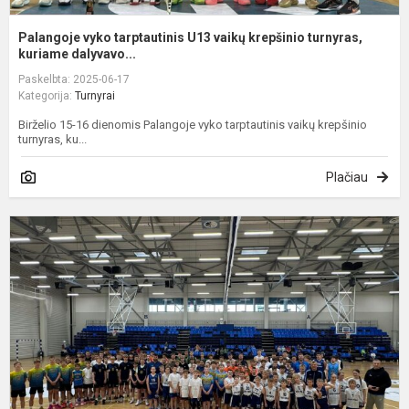
Palangoje vyko tarptautinis U13 vaikų krepšinio turnyras,
kuriame dalyvavo...
Paskelbta: 2025-06-17
Kategorija:
Turnyrai
Birželio 15-16 dienomis Palangoje vyko tarptautinis vaikų krepšinio
turnyras, ku...
Plačiau
K
v
2
i
t
A
T
a
3