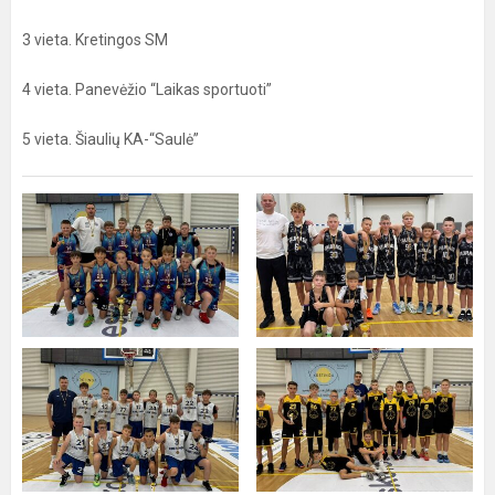
3 vieta. Kretingos SM
4 vieta. Panevėžio “Laikas sportuoti”
5 vieta. Šiaulių KA-“Saulė”