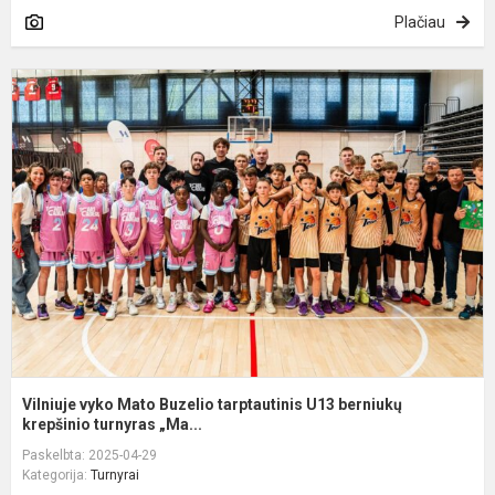
Plačiau
V
v
M
B
t
U
b
k
Vilniuje vyko Mato Buzelio tarptautinis U13 berniukų
krepšinio turnyras „Ma...
Paskelbta: 2025-04-29
Kategorija:
Turnyrai