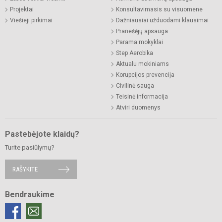
Projektai
Konsultavimasis su visuomene
Viešieji pirkimai
Dažniausiai užduodami klausimai
Pranešėjų apsauga
Parama mokyklai
Step Aerobika
Aktualu mokiniams
Korupcijos prevencija
Civilinė sauga
Teisinė informacija
Atviri duomenys
Pastebėjote klaidų?
Turite pasiūlymų?
RAŠYKITE
Bendraukime