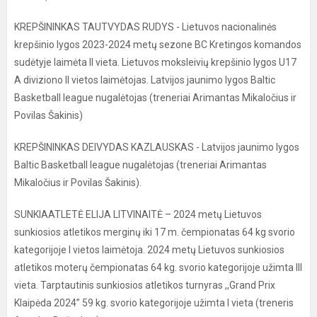
KREPŠININKAS TAUTVYDAS RUDYS - Lietuvos nacionalinės
krepšinio lygos 2023-2024 metų sezone BC Kretingos komandos
sudėtyje laimėta II vieta. Lietuvos moksleivių krepšinio lygos U17
A diviziono II vietos laimėtojas. Latvijos jaunimo lygos Baltic
Basketball league nugalėtojas (treneriai Arimantas Mikaločius ir
Povilas Šakinis)
KREPŠININKAS DEIVYDAS KAZLAUSKAS - Latvijos jaunimo lygos
Baltic Basketball league nugalėtojas (treneriai Arimantas
Mikaločius ir Povilas Šakinis).
SUNKIAATLETĖ ELIJA LITVINAITĖ – 2024 metų Lietuvos
sunkiosios atletikos merginų iki 17 m. čempionatas 64 kg svorio
kategorijoje I vietos laimėtoja. 2024 metų Lietuvos sunkiosios
atletikos moterų čempionatas 64 kg. svorio kategorijoje užimta III
vieta. Tarptautinis sunkiosios atletikos turnyras ,,Grand Prix
Klaipėda 2024” 59 kg. svorio kategorijoje užimta I vieta (treneris