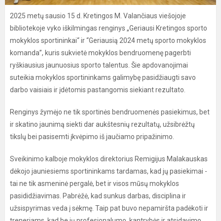
2025 metų sausio 15 d. Kretingos M. Valančiaus viešojoje
bibliotekoje vyko iškilmingas renginys „Geriausi Kretingos sporto
mokyklos sportininkai“ ir “Geriausią 2024 metų sporto mokyklos
komanda”, kuris sukvietė mokyklos bendruomenę pagerbti
ryškiausius jaunuosius sporto talentus. Šie apdovanojimai
suteikia mokyklos sportininkams galimybę pasidžiaugti savo
darbo vaisiais ir įdėtomis pastangomis siekiant rezultato.
Renginys žymėjo ne tik sportinės bendruomenės pasiekimus, bet
ir skatino jaunimą siekti dar aukštesnių rezultatų, užsibrėžtų
tikslų bei pasisemti įkvėpimo iš jaučiamo pripažinimo.
Sveikinimo kalboje mokyklos direktorius Remigijus Malakauskas
dėkojo jauniesiems sportininkams tardamas, kad jų pasiekimai -
tai ne tik asmeninė pergalė, bet ir visos mūsų mokyklos
pasididžiavimas. Pabrėžė, kad sunkus darbas, disciplina ir
užsispyrimas veda į sėkmę. Taip pat buvo nepamiršta padėkoti ir
treneriams, kad be jų profesionalumo, kantrybės ir atsidavimo