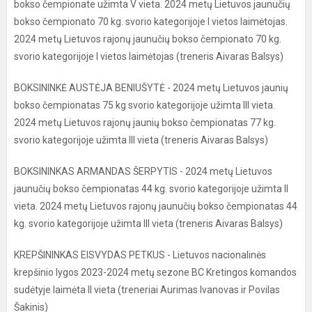
bokso čempionate užimta V vieta. 2024 metų Lietuvos jaunučių
bokso čempionato 70 kg. svorio kategorijoje I vietos laimėtojas.
2024 metų Lietuvos rajonų jaunučių bokso čempionato 70 kg.
svorio kategorijoje I vietos laimėtojas (treneris Aivaras Balsys)
BOKSININKĖ AUSTĖJA BENIUŠYTĖ - 2024 metų Lietuvos jaunių
bokso čempionatas 75 kg svorio kategorijoje užimta III vieta.
2024 metų Lietuvos rajonų jaunių bokso čempionatas 77 kg.
svorio kategorijoje užimta III vieta (treneris Aivaras Balsys)
BOKSININKAS ARMANDAS ŠERPYTIS - 2024 metų Lietuvos
jaunučių bokso čempionatas 44 kg. svorio kategorijoje užimta II
vieta. 2024 metų Lietuvos rajonų jaunučių bokso čempionatas 44
kg. svorio kategorijoje užimta III vieta (treneris Aivaras Balsys)
KREPŠININKAS EISVYDAS PETKUS - Lietuvos nacionalinės
krepšinio lygos 2023-2024 metų sezone BC Kretingos komandos
sudėtyje laimėta II vieta (treneriai Aurimas Ivanovas ir Povilas
Šakinis)