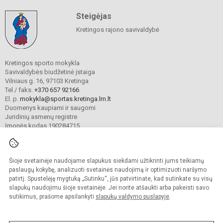
Steigėjas
Kretingos rajono savivaldybė
Kretingos sporto mokykla
Savivaldybės biudžetinė įstaiga
Vilniaus g. 16, 97103 Kretinga
Tel./ faks.
+370 657 92166
El. p.
mokykla@sportas.kretinga.lm.lt
Duomenys kaupiami ir saugomi
Juridinių asmenų registre
Įmonės kodas 190284715
Šioje svetainėje naudojame slapukus siekdami užtikrinti jums teikiamų
© 2021. Kretingos sporto mokykla. Visos teisės saugomos.
Kopijuoti turinį be raštiško gimnazijos sutikimo griežtai draudžiama.
paslaugų kokybę, analizuoti svetainės naudojimą ir optimizuoti naršymo
patirtį. Spustelėję mygtuką „Sutinku“, jūs patvirtinate, kad sutinkate su visų
Prieinamumo paraiška
Slapukų valdymas
slapukų naudojimu šioje svetainėje. Jei norite atšaukti arba pakeisti savo
sutikimus, prašome apsilankyti
slapukų valdymo puslapyje
.
Sumanus būdas atnaujinti
mokyklos interneto
svetainę