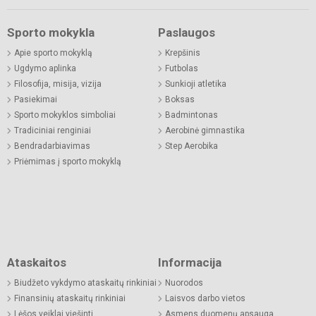
Sporto mokykla
Paslaugos
Apie sporto mokyklą
Krepšinis
Ugdymo aplinka
Futbolas
Filosofija, misija, vizija
Sunkioji atletika
Pasiekimai
Boksas
Sporto mokyklos simboliai
Badmintonas
Tradiciniai renginiai
Aerobinė gimnastika
Bendradarbiavimas
Step Aerobika
Priėmimas į sporto mokyklą
Ataskaitos
Informacija
Biudžeto vykdymo ataskaitų rinkiniai
Nuorodos
Finansinių ataskaitų rinkiniai
Laisvos darbo vietos
Lėšos veiklai viešinti
Asmens duomenų apsauga