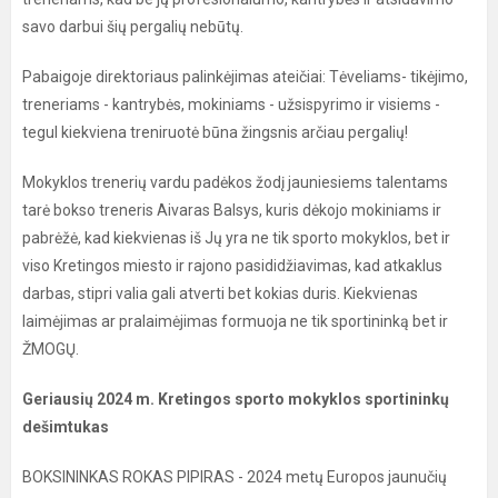
savo darbui šių pergalių nebūtų.
Pabaigoje direktoriaus palinkėjimas ateičiai: Tėveliams- tikėjimo,
treneriams - kantrybės, mokiniams - užsispyrimo ir visiems -
tegul kiekviena treniruotė būna žingsnis arčiau pergalių!
Mokyklos trenerių vardu padėkos žodį jauniesiems talentams
tarė bokso treneris Aivaras Balsys, kuris dėkojo mokiniams ir
pabrėžė, kad kiekvienas iš Jų yra ne tik sporto mokyklos, bet ir
viso Kretingos miesto ir rajono pasididžiavimas, kad atkaklus
darbas, stipri valia gali atverti bet kokias duris. Kiekvienas
laimėjimas ar pralaimėjimas formuoja ne tik sportininką bet ir
ŽMOGŲ.
Geriausių 2024 m. Kretingos sporto mokyklos sportininkų
dešimtukas
BOKSININKAS ROKAS PIPIRAS - 2024 metų Europos jaunučių