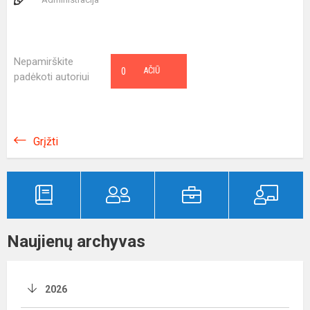
Nepamirškite
0
AČIŪ
padėkoti autoriui
Grįžti
Naujienų archyvas
2026