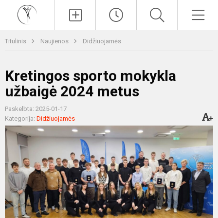
Paieška
Men
Titulinis
Naujienos
Didžiuojamės
Kretingos sporto mokykla
užbaigė 2024 metus
Paskelbta: 2025-01-17
Kategorija:
Didžiuojamės