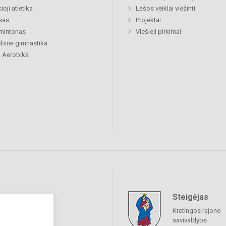
ioji atletika
Lėšos veiklai viešinti
sas
Projektai
mintonas
Viešieji pirkimai
binė gimnastika
 Aerobika
Steigėjas
raukime
Kretingos rajono
savivaldybė