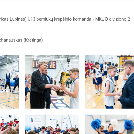
rikas Lubinas) U13 berniukų krepšinio komanda - MKL B diviziono 2
hanauskas (Kretinga).