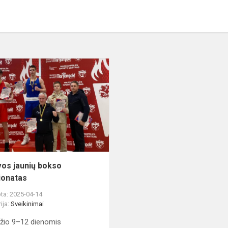
Lietuvos
jaunių
bokso
čempionatas
vos jaunių bokso
ionatas
ta: 2025-04-14
ija:
Sveikinimai
žio 9–12 dienomis