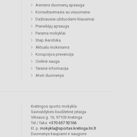
Asmens duomenų apsauga
Konsultavimasis su visuomene
Dažniausiai užduodami klausimai
Pranešėjų apsauga
Parama mokyklai
Step Aerobika
Aktualu mokiniams
Korupcijos prevencija
Civilinė sauga
Teisinė informacija
Atviri duomenys
Kretingos sporto mokykla
Savivaldybės biudžetinė įstaiga
Vilniaus g. 16, 97103 Kretinga
Tel./ faks.
+370 657 92166
El. p.
mokykla@sportas.kretinga.lm.lt
Duomenys kaupiami ir saugomi