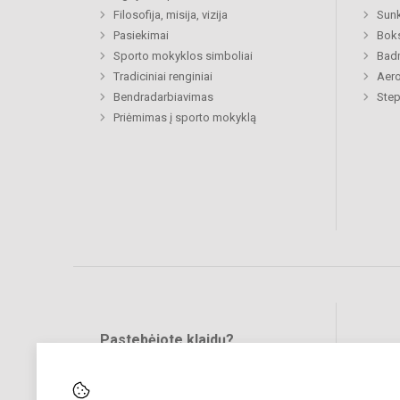
Filosofija, misija, vizija
Sunk
Pasiekimai
Bok
Sporto mokyklos simboliai
Bad
Tradiciniai renginiai
Aero
Bendradarbiavimas
Step
Priėmimas į sporto mokyklą
Pastebėjote klaidų?
Bend
Turite pasiūlymų?