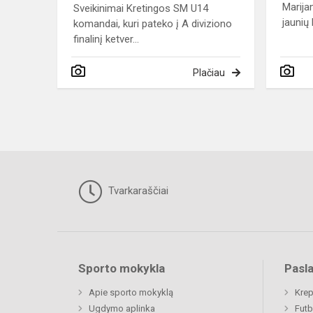
Marija
Sveikinimai Kretingos SM U14
jaunių
komandai, kuri pateko į A diviziono
finalinį ketver...
Plačiau
Tvarkaraščiai
Sporto mokykla
Pasl
Apie sporto mokyklą
Krep
Ugdymo aplinka
Futb