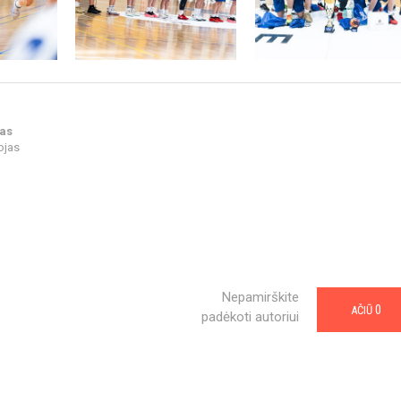
nas
ojas
Nepamirškite
0
AČIŪ
padėkoti autoriui