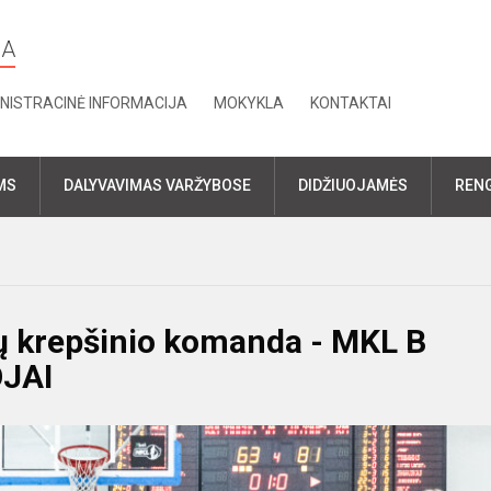
LA
NISTRACINĖ INFORMACIJA
MOKYKLA
KONTAKTAI
MS
DALYVAVIMAS VARŽYBOSE
DIDŽIUOJAMĖS
RENG
ų krepšinio komanda - MKL B
OJAI