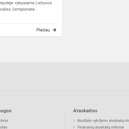
mpolėje vykusiame Lietuvos
 bokso čempionate...
Plačiau
augos
Ataskaitos
šinis
Biudžeto vykdymo ataskaitų rin
olas
Finansinių ataskaitų rinkiniai