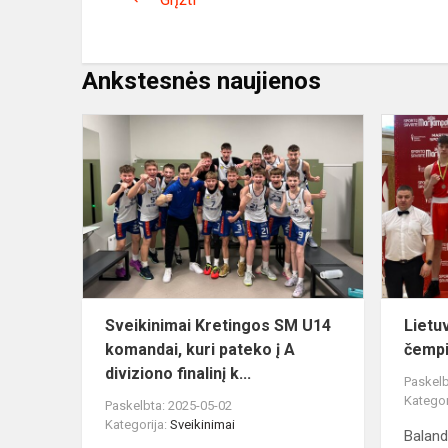
Ankstesnės naujienos
Sveikinimai
Kretingos
SM
U14
komandai,
kuri
pateko
į
A
Sveikinimai Kretingos SM U14
Lietu
divi...
komandai, kuri pateko į A
čemp
diviziono finalinį k...
Paskelb
Kategor
Paskelbta: 2025-05-02
Kategorija:
Sveikinimai
Baland