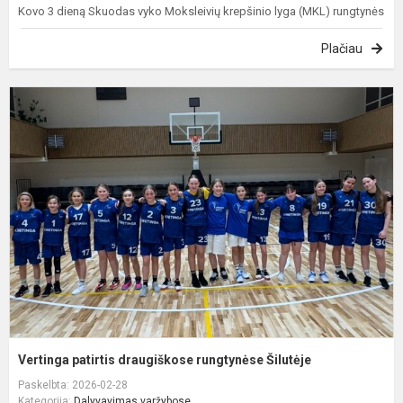
Kovo 3 dieną Skuodas vyko Moksleivių krepšinio lyga (MKL) rungtynės
Plačiau
V
p
d
r
Š
Vertinga patirtis draugiškose rungtynėse Šilutėje
Paskelbta: 2026-02-28
Kategorija:
Dalyvavimas varžybose