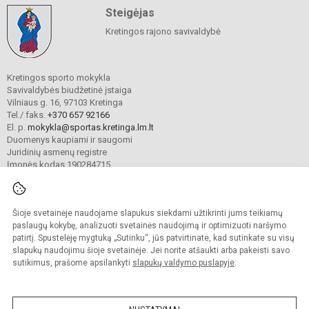
Steigėjas
Kretingos rajono savivaldybė
Kretingos sporto mokykla
Savivaldybės biudžetinė įstaiga
Vilniaus g. 16, 97103 Kretinga
Tel./ faks.
+370 657 92166
El. p.
mokykla@sportas.kretinga.lm.lt
Duomenys kaupiami ir saugomi
Juridinių asmenų registre
Įmonės kodas 190284715
Šioje svetainėje naudojame slapukus siekdami užtikrinti jums teikiamų
© 2021. Kretingos sporto mokykla. Visos teisės saugomos.
Kopijuoti turinį be raštiško gimnazijos sutikimo griežtai draudžiama.
paslaugų kokybę, analizuoti svetainės naudojimą ir optimizuoti naršymo
patirtį. Spustelėję mygtuką „Sutinku“, jūs patvirtinate, kad sutinkate su visų
Prieinamumo paraiška
Slapukų valdymas
slapukų naudojimu šioje svetainėje. Jei norite atšaukti arba pakeisti savo
sutikimus, prašome apsilankyti
slapukų valdymo puslapyje
.
Sumanus būdas atnaujinti
mokyklos interneto
svetainę