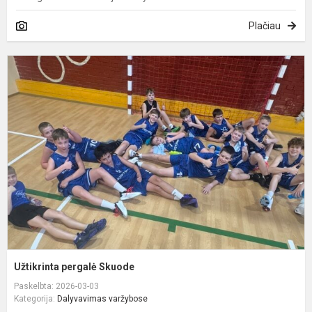
Plačiau
U
p
S
Užtikrinta pergalė Skuode
Paskelbta: 2026-03-03
Kategorija:
Dalyvavimas varžybose