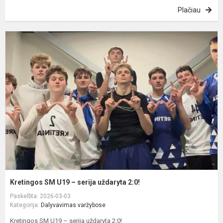
Plačiau
K
U
–
s
u
2
Kretingos SM U19 – serija uždaryta 2:0!
Paskelbta: 2026-03-03
Kategorija:
Dalyvavimas varžybose
Kretingos SM U19 – serija uždaryta 2:0!