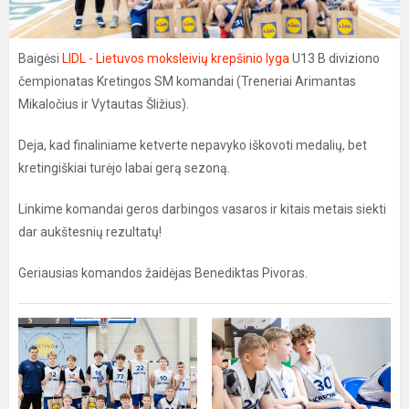
Baigėsi
LIDL - Lietuvos moksleivių krepšinio lyga
U13 B diviziono
čempionatas Kretingos SM komandai (Treneriai Arimantas
Mikaločius ir Vytautas Šližius).
Deja, kad finaliniame ketverte nepavyko iškovoti medalių, bet
kretingiškiai turėjo labai gerą sezoną.
Linkime komandai geros darbingos vasaros ir kitais metais siekti
dar aukštesnių rezultatų!
Geriausias komandos žaidėjas Benediktas Pivoras.