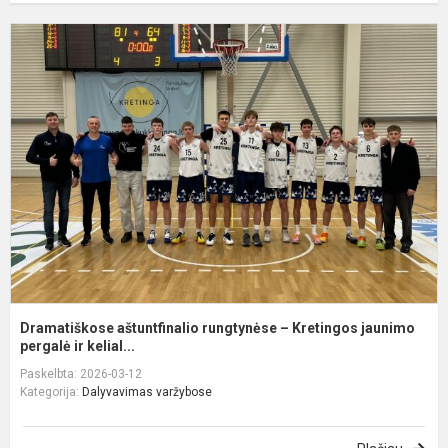
D
a
r
–
K
j
p.
Dramatiškose aštuntfinalio rungtynėse – Kretingos jaunimo
pergalė ir kelial...
Paskelbta: 2026-03-12
Kategorija:
Dalyvavimas varžybose