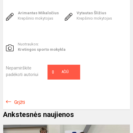
Arimantas Mikaločius
Vytautas Šližius
Krepšinio mokytojas
Krepšinio mokytojas
Nuotraukos:
Kretingos sporto mokykla
Nepamirškite
0
AČIŪ
padėkoti autoriui
Grįžti
Ankstesnės naujienos
K