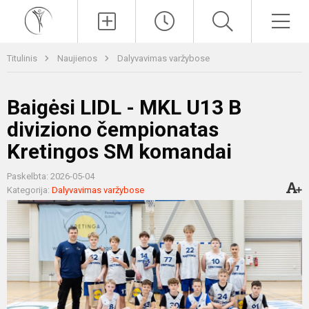
Paieška
Men
Titulinis
Naujienos
Dalyvavimas varžybose
Baigėsi LIDL - MKL U13 B
diviziono čempionatas
Kretingos SM komandai
Paskelbta: 2026-05-04
Kategorija:
Dalyvavimas varžybose