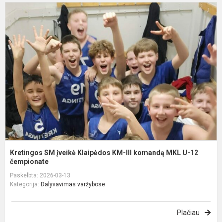
K
į
K
K
II
k
M
U
1
č
Kretingos SM įveikė Klaipėdos KM-III komandą MKL U-12
čempionate
Paskelbta: 2026-03-13
Kategorija:
Dalyvavimas varžybose
Plačiau