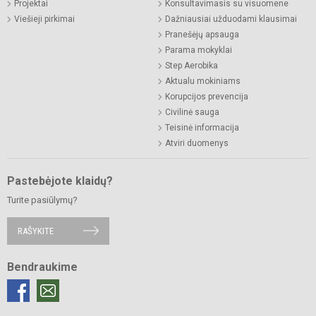
Projektai
Konsultavimasis su visuomene
Viešieji pirkimai
Dažniausiai užduodami klausimai
Pranešėjų apsauga
Parama mokyklai
Step Aerobika
Aktualu mokiniams
Korupcijos prevencija
Civilinė sauga
Teisinė informacija
Atviri duomenys
Pastebėjote klaidų?
Turite pasiūlymų?
RAŠYKITE
Bendraukime