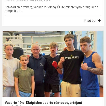
Penktadienio vakarą, vasario 27 dieną, Šilutė mieste vyko draugiškos
mergaičių k...
Plačiau
V
1
d
K
s
r
a
p
Vasario 19 d. Klaipėdos sporto rūmuose, artėjant