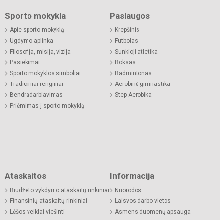
Sporto mokykla
Paslaugos
Apie sporto mokyklą
Krepšinis
Ugdymo aplinka
Futbolas
Filosofija, misija, vizija
Sunkioji atletika
Pasiekimai
Boksas
Sporto mokyklos simboliai
Badmintonas
Tradiciniai renginiai
Aerobinė gimnastika
Bendradarbiavimas
Step Aerobika
Priėmimas į sporto mokyklą
Ataskaitos
Informacija
Biudžeto vykdymo ataskaitų rinkiniai
Nuorodos
Finansinių ataskaitų rinkiniai
Laisvos darbo vietos
Lėšos veiklai viešinti
Asmens duomenų apsauga