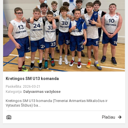
U
k
Kretingos SM U13 komanda
Paskelbta: 2026-03-21
Kategorija:
Dalyvavimas varžybose
Kretingos SM U13 komanda (Treneriai Arimantas Mikaločius ir
Vytautas Šližius) ba...
Plačiau