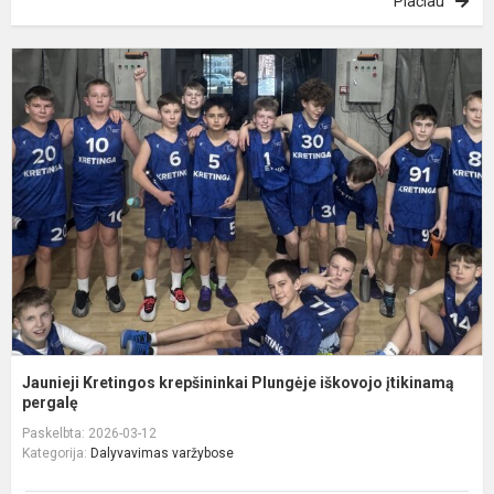
Plačiau
J
K
k
P
i
į
Jaunieji Kretingos krepšininkai Plungėje iškovojo įtikinamą
pergalę
Paskelbta: 2026-03-12
Kategorija:
Dalyvavimas varžybose