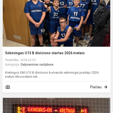
s
2
m
Sėkmingas U13 B diviziono startas 2026 metais
Paskelbta: 2026-02-02
Kategorija:
Dalyvavimas varžybose
Kretingos SM U13 B diviziono komanda sėkmingai pradėjo 2026
metus iškovodami net...
Plačiau
A
k
K