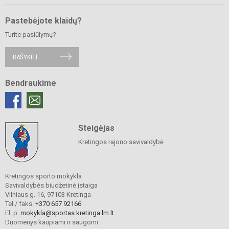
Pastebėjote klaidų?
Turite pasiūlymų?
RAŠYKITE
Bendraukime
Steigėjas
Kretingos rajono savivaldybė
Kretingos sporto mokykla
Savivaldybės biudžetinė įstaiga
Vilniaus g. 16, 97103 Kretinga
Tel./ faks.
+370 657 92166
El. p.
mokykla@sportas.kretinga.lm.lt
Duomenys kaupiami ir saugomi