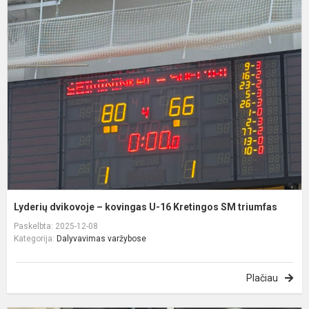
L
d
–
k
U
1
K
t
Lyderių dvikovoje – kovingas U-16 Kretingos SM triumfas
Paskelbta: 2025-12-08
Kategorija:
Dalyvavimas varžybose
Plačiau