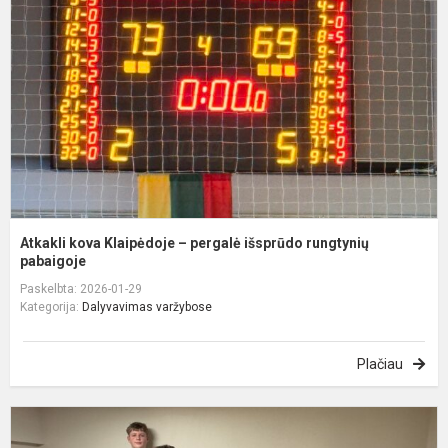
–
p
i
r
p
Atkakli kova Klaipėdoje – pergalė išsprūdo rungtynių
pabaigoje
Paskelbta: 2026-01-29
Kategorija:
Dalyvavimas varžybose
Plačiau
T
p