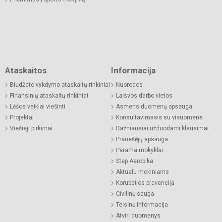
Ataskaitos
Informacija
Biudžeto vykdymo ataskaitų rinkiniai
Nuorodos
Finansinių ataskaitų rinkiniai
Laisvos darbo vietos
Lėšos veiklai viešinti
Asmens duomenų apsauga
Projektai
Konsultavimasis su visuomene
Viešieji pirkimai
Dažniausiai užduodami klausimai
Pranešėjų apsauga
Parama mokyklai
Step Aerobika
Aktualu mokiniams
Korupcijos prevencija
Civilinė sauga
Teisinė informacija
Atviri duomenys