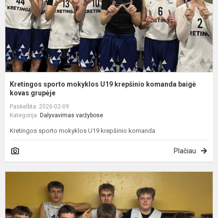
b
k
Kretingos sporto mokyklos U19 krepšinio komanda baigė
kovas grupėje
Paskelbta: 2026-02-09
Kategorija:
Dalyvavimas varžybose
Kretingos sporto mokyklos U19 krepšinio komanda
Plačiau
K
U
1