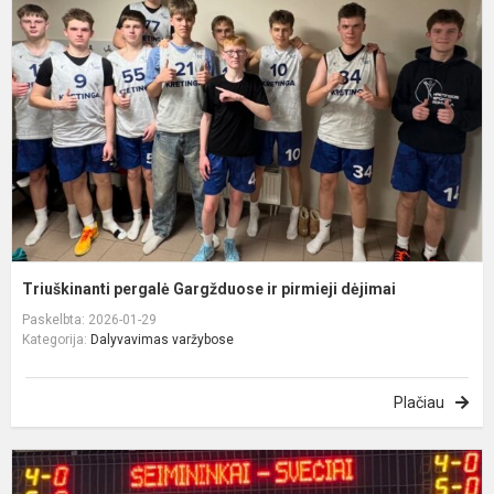
G
ir
p
d
Triuškinanti pergalė Gargžduose ir pirmieji dėjimai
Paskelbta: 2026-01-29
Kategorija:
Dalyvavimas varžybose
Plačiau
K