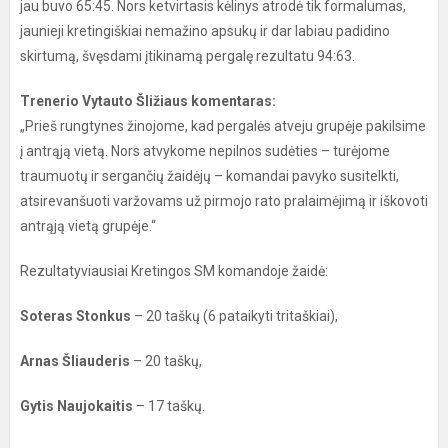
jau buvo 65:45. Nors ketvirtasis kėlinys atrodė tik formalumas,
jaunieji kretingiškiai nemažino apsukų ir dar labiau padidino
skirtumą, švęsdami įtikinamą pergalę rezultatu 94:63.
Trenerio Vytauto Šližiaus komentaras:
„Prieš rungtynes žinojome, kad pergalės atveju grupėje pakilsime
į antrąją vietą. Nors atvykome nepilnos sudėties – turėjome
traumuotų ir sergančių žaidėjų – komandai pavyko susitelkti,
atsirevanšuoti varžovams už pirmojo rato pralaimėjimą ir iškovoti
antrąją vietą grupėje.“
Rezultatyviausiai Kretingos SM komandoje žaidė:
Soteras Stonkus
– 20 taškų (6 pataikyti tritaškiai),
Arnas Šliauderis
– 20 taškų,
Gytis Naujokaitis
– 17 taškų.