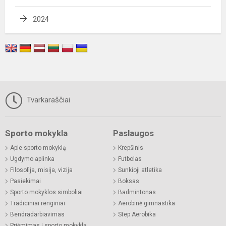
2024
Tvarkaraščiai
Sporto mokykla
Paslaugos
Apie sporto mokyklą
Krepšinis
Ugdymo aplinka
Futbolas
Filosofija, misija, vizija
Sunkioji atletika
Pasiekimai
Boksas
Sporto mokyklos simboliai
Badmintonas
Tradiciniai renginiai
Aerobinė gimnastika
Bendradarbiavimas
Step Aerobika
Priėmimas į sporto mokyklą