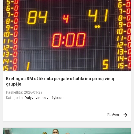
u
p
u
p
v
gr
Kretingos SM užtikrinta pergale užsitikrino pirmą vietą
grupėje
Paskelbta: 2026-01-29
Kategorija:
Dalyvavimas varžybose
Plačiau
K