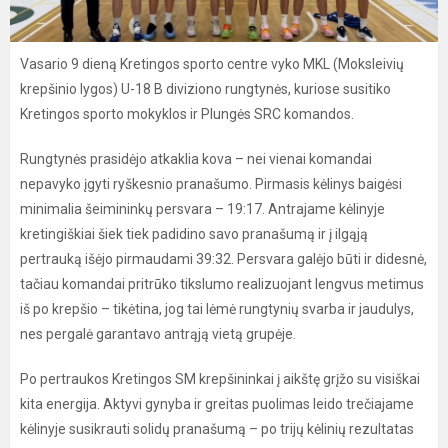
Vasario 9 dieną Kretingos sporto centre vyko MKL (Moksleivių
krepšinio lygos) U-18 B diviziono rungtynės, kuriose susitiko
Kretingos sporto mokyklos ir Plungės SRC komandos.
Rungtynės prasidėjo atkaklia kova – nei vienai komandai
nepavyko įgyti ryškesnio pranašumo. Pirmasis kėlinys baigėsi
minimalia šeimininkų persvara – 19:17. Antrajame kėlinyje
kretingiškiai šiek tiek padidino savo pranašumą ir į ilgąją
pertrauką išėjo pirmaudami 39:32. Persvara galėjo būti ir didesnė,
tačiau komandai pritrūko tikslumo realizuojant lengvus metimus
iš po krepšio – tikėtina, jog tai lėmė rungtynių svarba ir jaudulys,
nes pergalė garantavo antrąją vietą grupėje.
Po pertraukos Kretingos SM krepšininkai į aikštę grįžo su visiškai
kita energija. Aktyvi gynyba ir greitas puolimas leido trečiajame
kėlinyje susikrauti solidų pranašumą – po trijų kėlinių rezultatas