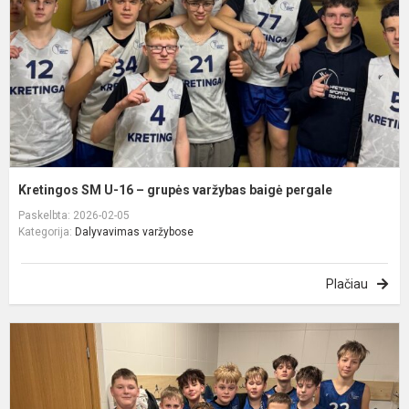
–
g
v
b
p
Kretingos SM U-16 – grupės varžybas baigė pergale
Paskelbta: 2026-02-05
Kategorija:
Dalyvavimas varžybose
Plačiau
S
U
B
d