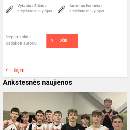
Vytautas Šližius
Aurimas Ivanovas
Krepšinio mokytojas
Krepšinio mokytojas
Nepamirškite
0
AČIŪ
padėkoti autoriui
Grįžti
Ankstesnės naujienos
K
s
m
U
k
k