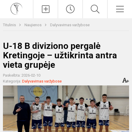
Paieška
Men
Titulinis
Naujienos
Dalyvavimas varžybose
U-18 B diviziono pergalė
Kretingoje – užtikrinta antra
vieta grupėje
Paskelbta: 2026-02-10
Kategorija:
Dalyvavimas varžybose