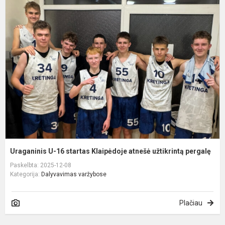
U
U
1
s
K
a
u
p
Uraganinis U-16 startas Klaipėdoje atnešė užtikrintą pergalę
Paskelbta: 2025-12-08
Kategorija:
Dalyvavimas varžybose
Plačiau