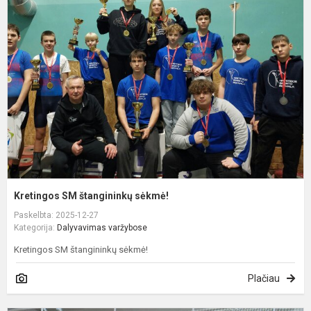
š
s
Kretingos SM štangininkų sėkmė!
Paskelbta: 2025-12-27
Kategorija:
Dalyvavimas varžybose
Kretingos SM štangininkų sėkmė!
Plačiau