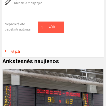
Krepšinio mokytojas
Nepamirškite
1
AČIŪ
padėkoti autoriui
Grįžti
Ankstesnės naujienos
U
K
U
1
p
p