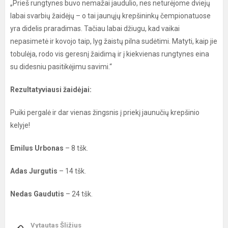
„Prieš rungtynes buvo nemažai jaudulio, nes neturėjome dviejų
labai svarbių žaidėjų – o tai jaunųjų krepšininkų čempionatuose
yra didelis praradimas. Tačiau labai džiugu, kad vaikai
nepasimetė ir kovojo taip, lyg žaistų pilna sudėtimi. Matyti, kaip jie
tobulėja, rodo vis geresnį žaidimą ir į kiekvienas rungtynes eina
su didesniu pasitikėjimu savimi.“
Rezultatyviausi žaidėjai:
Puiki pergalė ir dar vienas žingsnis į priekį jaunučių krepšinio
kelyje!
Emilus Urbonas
– 8 tšk.
Adas Jurgutis
– 14 tšk.
Nedas Gaudutis
– 24 tšk.
Vytautas Šližius