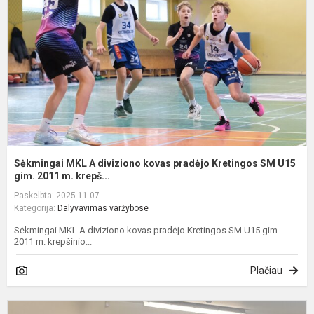
d
k
p
K
U
gi
Sėkmingai MKL A diviziono kovas pradėjo Kretingos SM U15
gim. 2011 m. krepš...
Paskelbta: 2025-11-07
Kategorija:
Dalyvavimas varžybose
Sėkmingai MKL A diviziono kovas pradėjo Kretingos SM U15 gim.
2011 m. krepšinio...
Plačiau
P