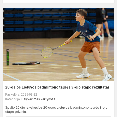
2
o
L
b
t
3
o
e
r
20-osios Lietuvos badmintono taurės 3-ojo etapo rezultatai
Paskelbta: 2025-09-22
Kategorija:
Dalyvavimas varžybose
Spalio 20 dieną vykusios 20-osos Lietuvos badmintono taurės 3-ojo
etapo prizinin...