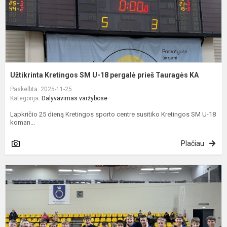
T
K
Užtikrinta Kretingos SM U-18 pergalė prieš Tauragės KA
Paskelbta: 2025-11-25
Kategorija:
Dalyvavimas varžybose
Lapkričio 25 dieną Kretingos sporto centre susitiko Kretingos SM U-18
koman...
Plačiau
P
P
U
„
i