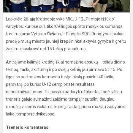
Lapkričio 26-ąją Kretingoje vyko MKL U-12 „Pirmojo iššūkio“
varžybos, kuriose susitiko Kretingos sporto mokyklos komanda,
treniruojama Vytauto Šližiaus, ir Plungės SRC. Rungtynes puikiai
pradėję mūsų miesto jaunieji krepšininkai aktyvia gynyba ir greitu
žaidimu susikrovė net 15 taškų pranašumą.
Antrajame kėlinyje kretingiškiai nemažino apsukų – toliau didino
tempą, taškų skirtumą ir po dviejų kėlinių jau pirmavo 51:15. Po
ilgosios pertraukos komanda turėjo tikslą pasiekti 40 taškų
persvarą, po kurios U-12 čempionate rezultatas
nebeskaičiuojamas. Tai pavyko padaryti užtikrintai, todėl vėliau
treneris galėjo sumažinti žaidimo tempą ir suteikti daugiau
minučių visiems vaikams, kurie įprastai gauna mažiau žaidybinio
laiko įtemptose dvikovose.
Trenerio komentaras: