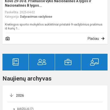
Kovo 29-30 d. Prienuose vyko Nacionalinės A lygos ir
Nacionalinės B lygos...
Paskelbta: 2025-04-02
Kategorija:
Dalyvavimas varžybose
Kretingos sporto mokyklos auklėtiniai pristatė 9 varžybinius pratimus
iš kurių 1...
Plačiau
Naujienų archyvas
2026
BIRŽELIS (7)