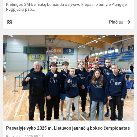
Kretingos SM berniukų komanda dalyvavo krepšinio turnyre Plungėje.
Rugpjūčio pab...
Plačiau
P
v
2
m
L
j
b
č
Pasvalyje vyko 2025 m. Lietuvos jaunučių bokso čempionatas
Paskelbta: 2025-05-12