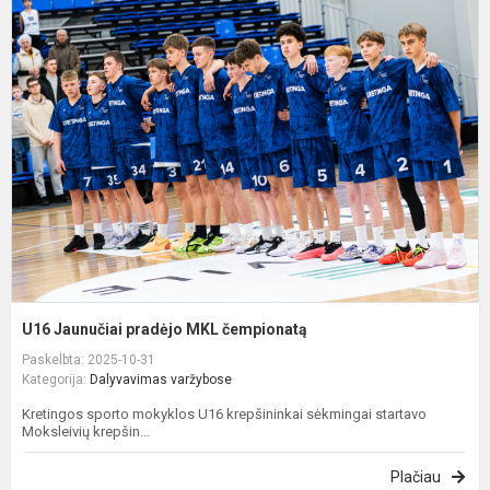
U
J
p
M
č
U16 Jaunučiai pradėjo MKL čempionatą
Paskelbta: 2025-10-31
Kategorija:
Dalyvavimas varžybose
Kretingos sporto mokyklos U16 krepšininkai sėkmingai startavo
Moksleivių krepšin...
Plačiau