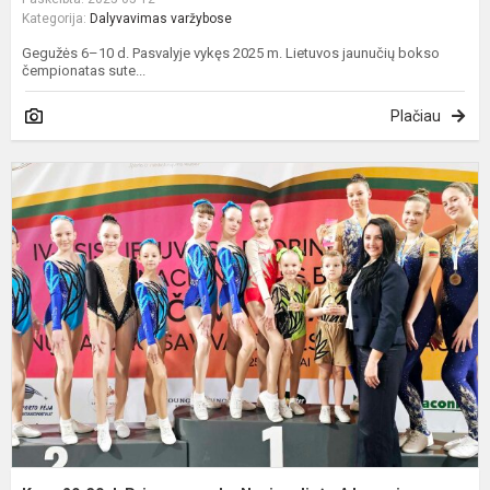
Kategorija:
Dalyvavimas varžybose
Gegužės 6–10 d. Pasvalyje vykęs 2025 m. Lietuvos jaunučių bokso
čempionatas sute...
Plačiau
K
2
3
d
P
v
N
A
l
ir
N