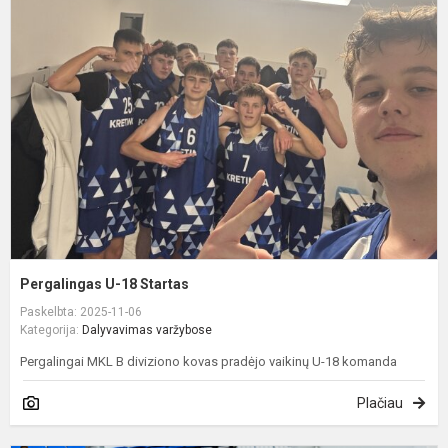
U
1
S
Pergalingas U-18 Startas
Paskelbta: 2025-11-06
Kategorija:
Dalyvavimas varžybose
Pergalingai MKL B diviziono kovas pradėjo vaikinų U-18 komanda
Plačiau