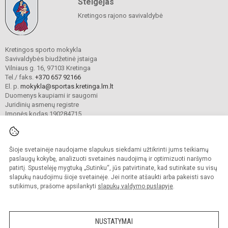
Steigėjas
Kretingos rajono savivaldybė
Kretingos sporto mokykla
Savivaldybės biudžetinė įstaiga
Vilniaus g. 16, 97103 Kretinga
Tel./ faks.
+370 657 92166
El. p.
mokykla@sportas.kretinga.lm.lt
Duomenys kaupiami ir saugomi
Juridinių asmenų registre
Įmonės kodas 190284715
Šioje svetainėje naudojame slapukus siekdami užtikrinti jums teikiamų
© 2021. Kretingos sporto mokykla. Visos teisės saugomos.
Kopijuoti turinį be raštiško gimnazijos sutikimo griežtai draudžiama.
paslaugų kokybę, analizuoti svetainės naudojimą ir optimizuoti naršymo
patirtį. Spustelėję mygtuką „Sutinku“, jūs patvirtinate, kad sutinkate su visų
Prieinamumo paraiška
Slapukų valdymas
slapukų naudojimu šioje svetainėje. Jei norite atšaukti arba pakeisti savo
sutikimus, prašome apsilankyti
slapukų valdymo puslapyje
.
Sumanus būdas atnaujinti
mokyklos interneto
svetainę
NUSTATYMAI