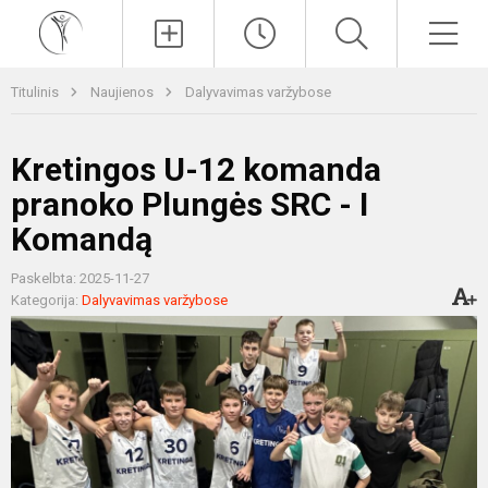
Paieška
Men
Titulinis
Naujienos
Dalyvavimas varžybose
Kretingos U-12 komanda
pranoko Plungės SRC - I
Komandą
Paskelbta: 2025-11-27
Kategorija:
Dalyvavimas varžybose