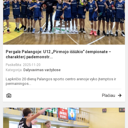
č
–
c
Pergalė Palangoje: U12 „Pirmojo iššūkio“ čempionate –
charakterį pademonstr...
Paskelbta: 2025-11-20
Kategorija:
Dalyvavimas varžybose
Lapkričio 20 dieną Palangos sporto centro arenoje vyko įtemptos ir
permainingos...
Plačiau
S
M
A