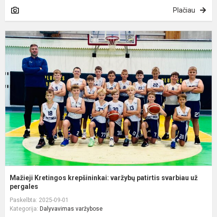
Plačiau
M
K
k
v
p
s
u.
Mažieji Kretingos krepšininkai: varžybų patirtis svarbiau už
pergales
Paskelbta: 2025-09-01
Kategorija:
Dalyvavimas varžybose