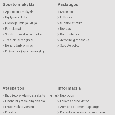
Sporto mokykla
Paslaugos
Apie sporto mokyklą
Krepšinis
Ugdymo aplinka
Futbolas
Filosofija, misija, vizija
Sunkioji atletika
Pasiekimai
Boksas
Sporto mokyklos simboliai
Badmintonas
Tradiciniai renginiai
Aerobinė gimnastika
Bendradarbiavimas
Step Aerobika
Priėmimas į sporto mokyklą
Ataskaitos
Informacija
Biudžeto vykdymo ataskaitų rinkiniai
Nuorodos
Finansinių ataskaitų rinkiniai
Laisvos darbo vietos
Lėšos veiklai viešinti
Asmens duomenų apsauga
Projektai
Konsultavimasis su visuomene